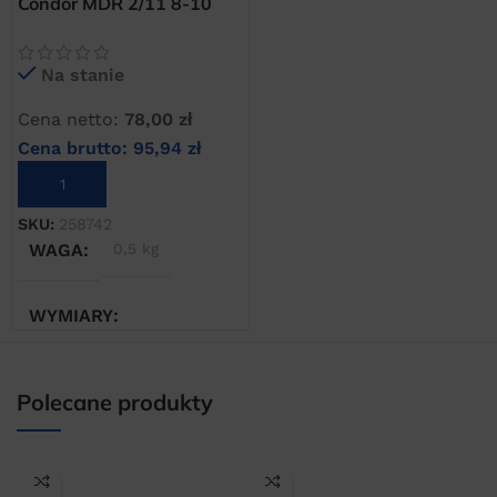
Condor MDR 2/11 8-10
BAR wyłącznik
ciśnieniowy zaworek
Na stanie
kątowy
Cena netto:
78,00
zł
Cena brutto:
95,94
zł
DODAJ DO KOSZYKA
SKU:
258742
WAGA
0,5 kg
WYMIARY
20 × 20 × 20 cm
Polecane produkty