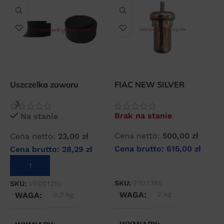
Uszczelka zaworu
FIAC NEW SILVER
N
zwrotnego 3/4″
termostat do
6
kompresora
kompresorów
c
Brak na stanie
Na stanie
Cena netto:
500,00
zł
Cena netto:
23,00
zł
C
Cena brutto:
615,00
zł
Cena brutto:
28,29
zł
C
DOWIEDZ SIĘ WIĘCEJ
DODAJ DO KOSZYKA
SKU:
270.1380
SKU:
VR00121U
S
WAGA
2 kg
WAGA
0,3 kg