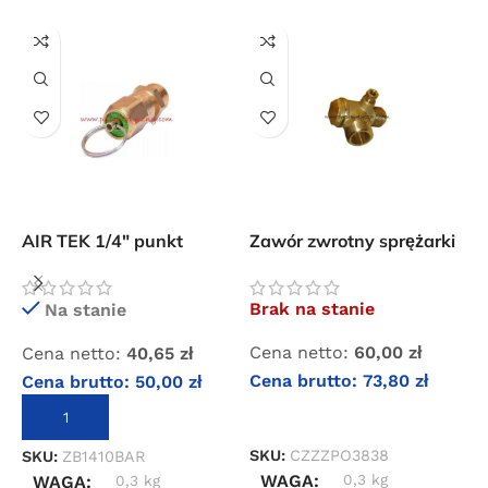
Przejdź do sklepu
Oferta ograniczona czasowo
Powered by Convert Plus
AIR TEK 1/4″ punkt
Zawór zwrotny sprężarki
Z
otwarcia 10 bar zawór
3/8″ x 3/8″
bezpieczeństwa
Brak na stanie
Na stanie
Cena netto:
60,00
zł
Cena netto:
40,65
zł
C
Cena brutto:
73,80
zł
Cena brutto:
50,00
zł
C
DOWIEDZ SIĘ WIĘCEJ
DODAJ DO KOSZYKA
SKU:
CZZZPO3838
SKU:
ZB1410BAR
S
WAGA
0,3 kg
WAGA
0,3 kg