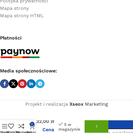
Polityka prywatności
Mapa strony
Mapa strony HTML
Płatności
Media społecznościowe:
Projekt i realizacja
Xseox
Marketing
Cena
Zawór
netto:
kulowy
32,00
zł
nyplowy
5 w
0
mini
Cena
magazynie
Poprzednia najniższa
Menu
Wishlist
Porównaj
Koszyk