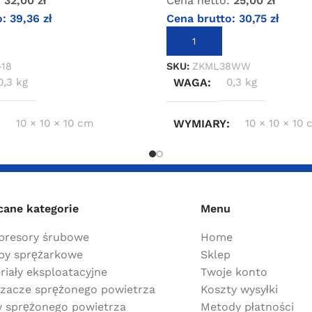
:
32,00
zł
Cena netto:
25,00
zł
o:
39,36
zł
Cena brutto:
30,75
zł
KOSZYKA
DODAJ DO KOSZYKA
-18
SKU:
ZKML38WW
0,3 kg
WAGA
0,3 kg
10 × 10 × 10 cm
WYMIARY
10 × 10 × 10
cane kategorie
Menu
resory śrubowe
Home
y sprężarkowe
Sklep
riały eksploatacyjne
Twoje konto
zacze sprężonego powietrza
Koszty wysyłki
ry sprężonego powietrza
Metody płatności