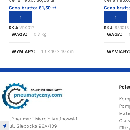
Cena netto
Cena netto:
50,00
zł
Cena brutt
Cena brutto:
61,50
zł
DODAJ DO 
DODAJ DO KOSZYKA
SKU:
633018
SKU:
VR0017
WAGA
WAGA
0,3 kg
WYMIARY
WYMIARY
10 × 10 × 10 cm
Pole
Komp
Pomp
Mate
„Pneumar” Marcin Malinowski
Osus
ul. Głębocka 96A/139
Filt