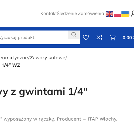
Kontakt
Śledzenie Zamówienia
0,00
eumatyczne
Zawory kulowe
 1/4″ WZ
y z gwintami 1/4″
″ wyposażony w rączkę. Producent – ITAP Włochy.