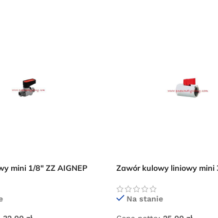
Przejdź do sklepu
Oferta ograniczona czasowo
wy mini 1/8″ ZZ AIGNEP
Zawór kulowy liniowy min
e
Na stanie