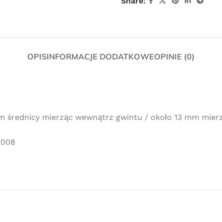
Share:
OPIS
INFORMACJE DODATKOWE
OPINIE (0)
Darmowa
 mm średnicy mierząc wewnątrz gwintu / około 13 mm mier
dostawa
-008
dla wszystkich zamówień złożonych w
sklepie internetowym o wartości
minimum 80,00 zł brutto.