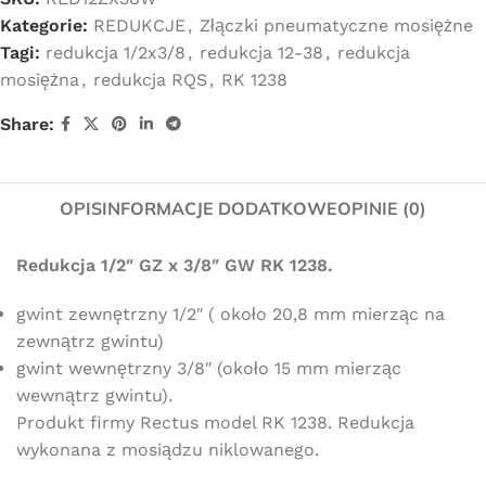
Kategorie:
REDUKCJE
,
Złączki pneumatyczne mosiężne
Tagi:
redukcja 1/2x3/8
,
redukcja 12-38
,
redukcja
mosiężna
,
redukcja RQS
,
RK 1238
Share:
OPIS
INFORMACJE DODATKOWE
OPINIE (0)
Redukcja 1/2″ GZ x 3/8″ GW RK 1238.
gwint zewnętrzny 1/2″ ( około 20,8 mm mierząc na
zewnątrz gwintu)
gwint wewnętrzny 3/8″ (około 15 mm mierząc
wewnątrz gwintu).
Produkt firmy Rectus model RK 1238. Redukcja
wykonana z mosiądzu niklowanego.