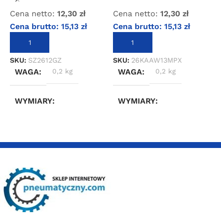
Cena netto:
12,30
zł
Cena netto:
12,30
zł
C
Cena brutto:
15,13
zł
Cena brutto:
15,13
zł
C
DODAJ DO KOSZYKA
DODAJ DO KOSZYKA
SKU:
SZ2612GZ
SKU:
26KAAW13MPX
S
WAGA
0,2 kg
WAGA
0,2 kg
WYMIARY
WYMIARY
3 × 2,4 × 6,6 cm
3 × 2,4 × 6,6 cm