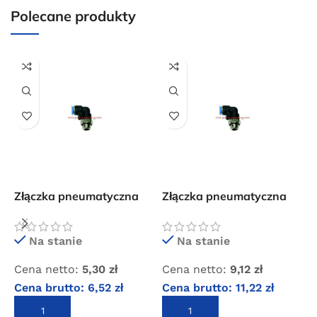
internetowym o wartości minimum 80,00 zł brutto.
Polecane produkty
Przejdź do sklepu
Oferta ograniczona czasowo
Powered by Convert Plus
Złączka pneumatyczna
Złączka pneumatyczna
Z
wtykowa kolanko 6×3/8″
wtykowa kolanko 6×1/2″
w
GZ
GZ
Na stanie
Na stanie
Cena netto:
5,30
zł
Cena netto:
9,12
zł
C
Cena brutto:
6,52
zł
Cena brutto:
11,22
zł
C
DODAJ DO KOSZYKA
DODAJ DO KOSZYKA