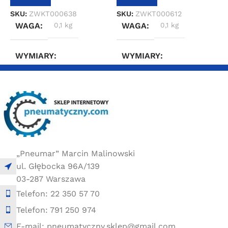
SKU:
ZWKT000638
SKU:
ZWKT000612
S
WAGA
0,1 kg
WAGA
0,1 kg
WYMIARY
WYMIARY
2 × 2 × 2 cm
2 × 2 × 2 cm
„Pneumar” Marcin Malinowski
ul. Głębocka 96A/139
03-287 Warszawa
Telefon: 22 350 57 70
Telefon: 791 250 974
E-mail: pneumatyczny.sklep@gmail.com