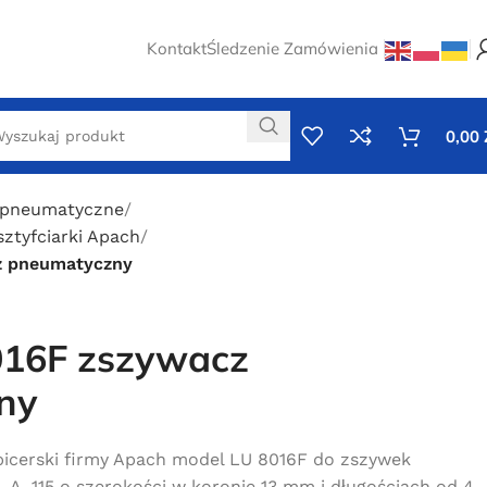
Kontakt
Śledzenie Zamówienia
0,00
 pneumatyczne
sztyfciarki Apach
z pneumatyczny
016F zszywacz
ny
icerski firmy Apach model LU 8016F do zszywek
, A, 115 o szerokości w koronie 13 mm i długościach od 4