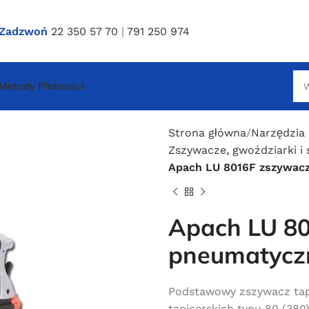
Zadzwoń
22 350 57 70
|
791 250 974
Metody Płatności
Strona główna
Narzędzia
Zszywacze, gwoździarki i 
Apach LU 8016F zszywac
Apach LU 8
pneumatycz
Podstawowy zszywacz tap
tapicerskich typu 80 (380)