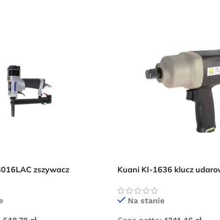
8016LAC zszywacz
Kuani KI-1636 klucz udaro
z długim nosem
1626 Nm
e
Na stanie