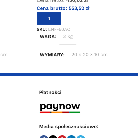
Cena netto:
450,02
zł
Cena brutto:
553,52
zł
DODAJ DO KOSZYKA
SKU:
LNF-50AC
WAGA
3 kg
 cm
WYMIARY
20 × 20 × 10 cm
Płatności
Media społecznościowe: