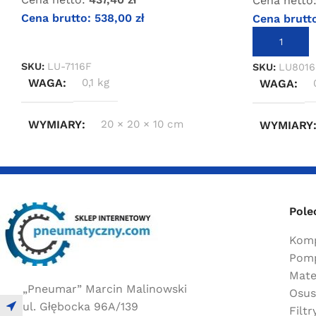
Cena netto
Cena brutto:
538,00
zł
Cena brutt
DOWIEDZ SIĘ WIĘCEJ
DODAJ DO 
SKU:
LU-7116F
SKU:
LU801
WAGA
0,1 kg
WAGA
WYMIARY
20 × 20 × 10 cm
WYMIARY
Pole
Komp
Pomp
Mate
„Pneumar” Marcin Malinowski
Osus
ul. Głębocka 96A/139
Filt