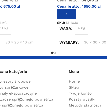
:
548,78
zł
Cena netto:
1341,46
zł
o:
675,00
zł
Cena brutto:
1650,00
zł
KOSZYKA
DODAJ DO KOSZYKA
6LAC
SKU:
KI-1636
0,1 kg
WAGA
4 kg
20 × 20 × 10 cm
WYMIARY
30 × 30 × 30
cane kategorie
Menu
resory śrubowe
Home
y sprężarkowe
Sklep
riały eksploatacyjne
Twoje konto
zacze sprężonego powietrza
Koszty wysyłki
ry sprężonego powietrza
Metody płatności