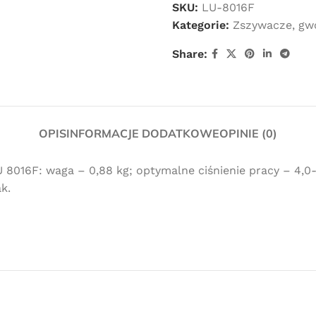
SKU:
LU-8016F
Kategorie:
Zszywacze, gwo
Share:
OPIS
INFORMACJE DODATKOWE
OPINIE (0)
16F: waga – 0,88 kg; optymalne ciśnienie pracy – 4,0-
k.