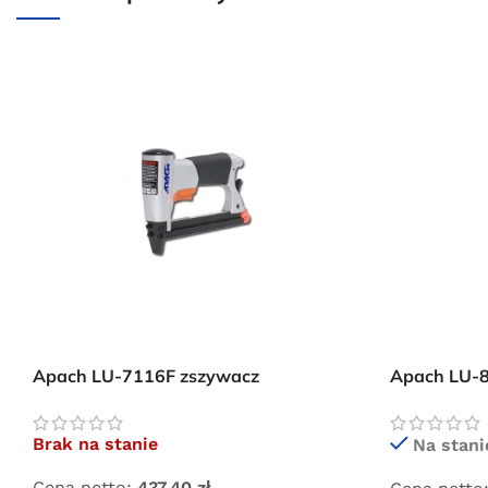
Apach LU-7116F zszywacz
Apach LU-
pneumatyczny
tapicerski 
Brak na stanie
Na stani
Cena netto:
437,40
zł