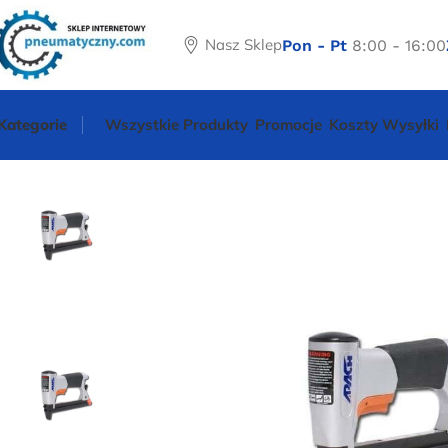
Nasz Sklep
Pon - Pt
8:00 - 16:00
Kategorie
Wszystkie Produkty
Promocje
Koszty Wysyłki