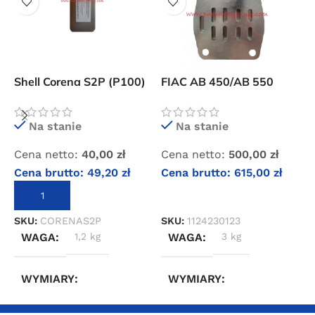
F
Shell Corena S2P (P100)
FIAC AB 450/AB 550
8
olej do kompresorów
płyta zaworowa
t
tłokowych (PREMIUM)
Na stanie
Na stanie
C
Cena netto:
40,00
zł
Cena netto:
500,00
zł
C
Cena brutto:
49,20
zł
Cena brutto:
615,00
zł
DODAJ DO KOSZYKA
DODAJ DO KOSZYKA
S
SKU:
CORENAS2P
SKU:
1124230123
WAGA
1,2 kg
WAGA
3 kg
WYMIARY
WYMIARY