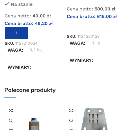
Na stanie
Cena netto:
500,00
zł
Oferta ograniczona czasowo
Cena netto:
40,00
zł
Cena brutto:
615,00
zł
Cena brutto:
49,20
zł
Powered by Convert Plus
DODAJ DO KOSZYKA
DODAJ DO KOSZYKA
SKU:
1124230123
WAGA
3 kg
SKU:
1127210024
WAGA
0,2 kg
WYMIARY
WYMIARY
20 × 20 × 20 cm
5 × 5 × 5 cm
Polecane produkty