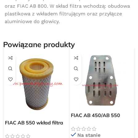
oraz FIAC AB 800. W skład filtra wchodzą: obudowa
plastikowa z wkładem filtrującym oraz przyłącze
aluminiowe do głowicy.
Powiązane produkty
Darmowa dostawa
FIAC AB 450/AB 550
dla wszystkich zamówień złożonych w sklepie
internetowym o wartości minimum 80,00 zł brutto.
płyta zaworowa
FIAC AB 550 wkład filtra
powietrza
Przejdź do sklepu
Na stanie