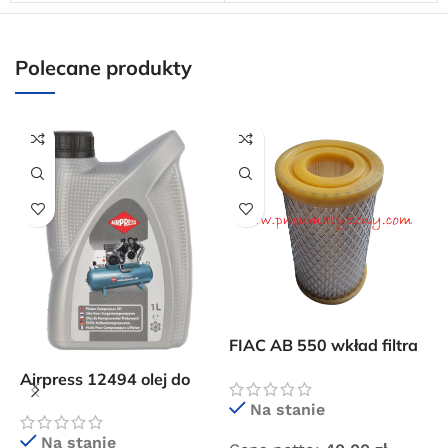
5 × 5 × 20 cm
5 × 5 × 5 cm
Polecane produkty
F
8
FIAC AB 550 wkład filtra
w
powietrza
Airpress 12494 olej do
sprężarek tłokowych
Na stanie
LDAA 100
C
Na stanie