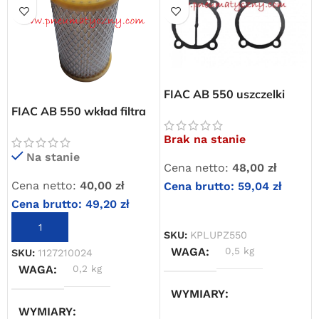
Darmowa dostawa
dla wszystkich zamówień złożonych w sklepie
internetowym o wartości minimum 80,00 zł brutto.
Przejdź do sklepu
FIAC AB 550 uszczelki
płyty zaworowej sprężarki
FIAC AB 550 wkład filtra
Oferta ograniczona czasowo
powietrza
Brak na stanie
Powered by Convert Plus
Na stanie
Cena netto:
48,00
zł
Cena netto:
40,00
zł
Cena brutto:
59,04
zł
Cena brutto:
49,20
zł
DOWIEDZ SIĘ WIĘCEJ
DODAJ DO KOSZYKA
SKU:
KPLUPZ550
WAGA
0,5 kg
SKU:
1127210024
WAGA
0,2 kg
WYMIARY
WYMIARY