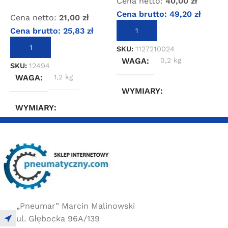
Cena netto:
40,00
zł
C
Cena brutto:
49,20
zł
Cena netto:
21,00
zł
Cena brutto:
25,83
zł
DODAJ DO KOSZYKA
S
DODAJ DO KOSZYKA
SKU:
1127210024
WAGA
0,2 kg
SKU:
12494
WAGA
1,2 kg
WYMIARY
WYMIARY
5 × 5 × 5 cm
10 × 10 × 20 cm
„Pneumar” Marcin Malinowski
ul. Głębocka 96A/139