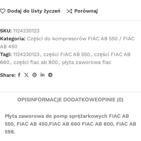
Dodaj do listy życzeń
Porównaj
SKU:
1124230123
Kategoria:
Części do kompresorów FIAC AB 550 / FIAC
AB 450
Tagi:
1124230123
,
części FIAC AB 550
,
części FIAC AB
660
,
części fiac ab 800
,
płyta zaworowa fiac
Share:
OPIS
INFORMACJE DODATKOWE
OPINIE (0)
Płyta zaworowa do pomp sprężarkowych FIAC AB
550, FIAC AB 450,FIAC AB 660 FIAC AB 800, FIAC AB
598.