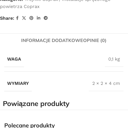
powietrza Coprax
Share:
INFORMACJE DODATKOWE
OPINIE (0)
WAGA
0,1 kg
WYMIARY
2 × 2 × 4 cm
Powiązane produkty
Darmowa dostawa
dla wszystkich zamówień złożonych w sklepie
Polecane produkty
internetowym o wartości minimum 80,00 zł brutto.