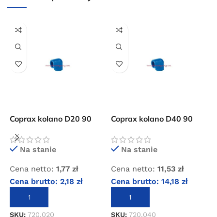
Przejdź do sklepu
Oferta ograniczona czasowo
Powered by Convert Plus
Coprax kolano D20 90
Coprax kolano D40 90
C
stopni złączka instalacji
stopni złączka instalacji
s
pneumatycznej
pneumatycznej
p
D
Na stanie
Na stanie
C
Cena netto:
1,77
zł
Cena netto:
11,53
zł
C
Cena brutto:
2,18
zł
Cena brutto:
14,18
zł
DODAJ DO KOSZYKA
DODAJ DO KOSZYKA
S
SKU:
720.020
SKU:
720.040