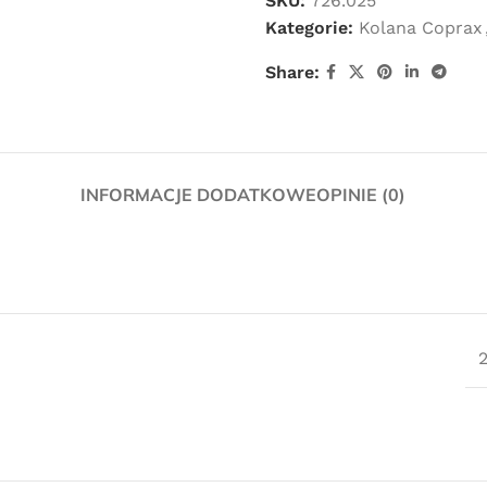
SKU:
726.025
Kategorie:
Kolana Coprax
Share:
INFORMACJE DODATKOWE
OPINIE (0)
Darmowa
dostawa
dla wszystkich zamówień złożonych w
sklepie internetowym o wartości
minimum 80,00 zł brutto.