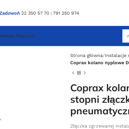
Zadzwoń
22 350 57 70
|
791 250 974
Metody Płatności
Strona główna
Instalacje
Coprax kolano nyplowe D2
Coprax kola
stopni złączk
pneumatycz
Złączka zgrzewanej insta