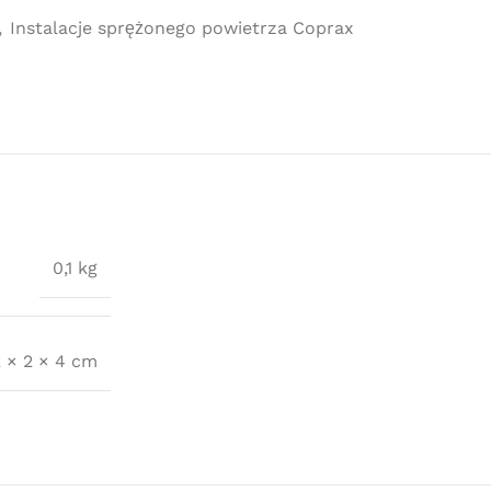
,
Instalacje sprężonego powietrza Coprax
0,1 kg
2 × 2 × 4 cm