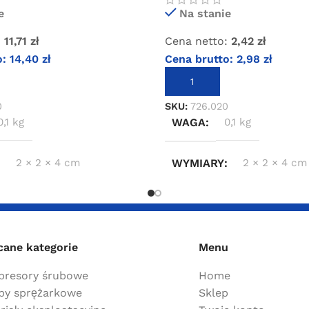
e
Na stanie
:
11,71
zł
Cena netto:
2,42
zł
o:
14,40
zł
Cena brutto:
2,98
zł
KOSZYKA
DODAJ DO KOSZYKA
0
SKU:
726.020
0,1 kg
WAGA
0,1 kg
2 × 2 × 4 cm
WYMIARY
2 × 2 × 4 cm
cane kategorie
Menu
resory śrubowe
Home
y sprężarkowe
Sklep