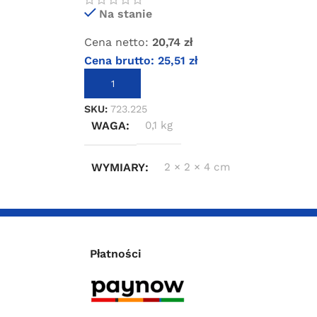
Na stanie
Cena netto:
20,74
zł
Cena brutto:
25,51
zł
DODAJ DO KOSZYKA
SKU:
723.225
WAGA
0,1 kg
WYMIARY
2 × 2 × 4 cm
Płatności