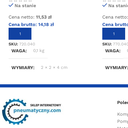
Na stanie
Na stani
Cena netto:
11,53
zł
Cena netto
Cena brutto:
14,18
zł
Cena brutt
DODAJ DO KOSZYKA
DODAJ DO 
SKU:
720.040
SKU:
770.04
WAGA
0,1 kg
WAGA
WYMIARY
2 × 2 × 4 cm
WYMIARY
Pole
Komp
Pomp