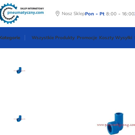
Nasz Sklep
Pon - Pt
8:00 - 16:00
Kategorie
Wszystkie Produkty
Promocje
Koszty Wysyłki