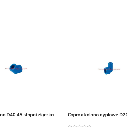
Przejdź do sklepu
Oferta ograniczona czasowo
no D40 45 stopni złączka
Coprax kolano nyplowe D20
pneumatycznej
złączka instalacji pneumat