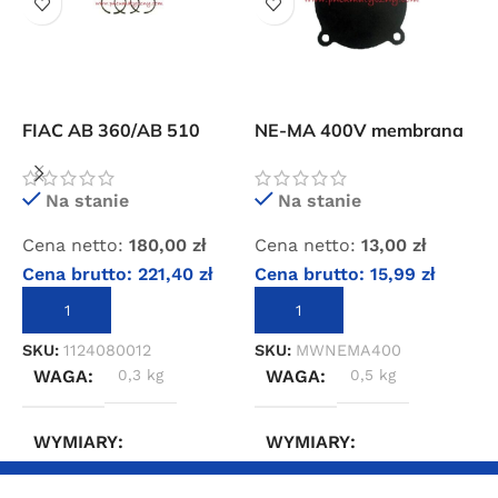
FIAC AB 360/AB 510
NE-MA 400V membrana
F
pierścienie tłokowe
wyłącznika ciśnieniowego
w
Na stanie
Na stanie
Cena netto:
180,00
zł
Cena netto:
13,00
zł
C
Cena brutto:
221,40
zł
Cena brutto:
15,99
zł
C
DODAJ DO KOSZYKA
DODAJ DO KOSZYKA
SKU:
1124080012
SKU:
MWNEMA400
S
WAGA
0,3 kg
WAGA
0,5 kg
WYMIARY
WYMIARY