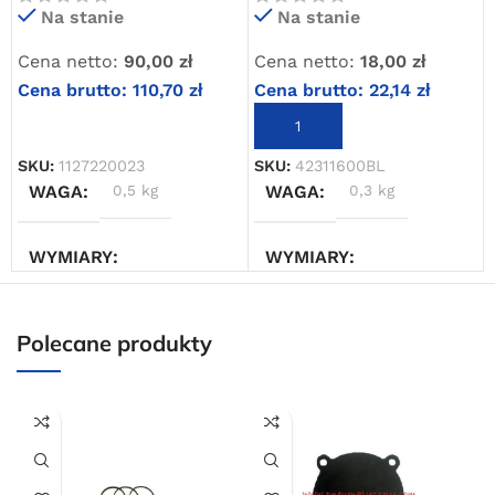
Na stanie
Na stanie
Oferta ograniczona czasowo
Cena netto:
90,00
zł
Cena netto:
18,00
zł
Powered by Convert Plus
Cena brutto:
110,70
zł
Cena brutto:
22,14
zł
DODAJ DO KOSZYKA
DODAJ DO KOSZYKA
SKU:
1127220023
SKU:
42311600BL
WAGA
0,5 kg
WAGA
0,3 kg
WYMIARY
WYMIARY
5 × 5 × 5 cm
5 × 10 × 15 cm
Polecane produkty