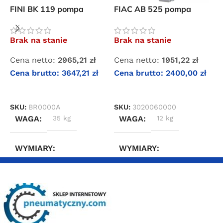
FINI BK 119 pompa
FIAC AB 525 pompa
B
dwutłokowa sprężarkowa
dwutłokowa sprężarkowa
d
+
Brak na stanie
Brak na stanie
B
Cena netto:
2965,21
zł
Cena netto:
1951,22
zł
C
Cena brutto:
3647,21
zł
Cena brutto:
2400,00
zł
C
DOWIEDZ SIĘ WIĘCEJ
DOWIEDZ SIĘ WIĘCEJ
SKU:
BR0000A
SKU:
3020060000
S
WAGA
35 kg
WAGA
12 kg
WYMIARY
WYMIARY
35 × 30 × 40 cm
35 × 30 × 40 cm