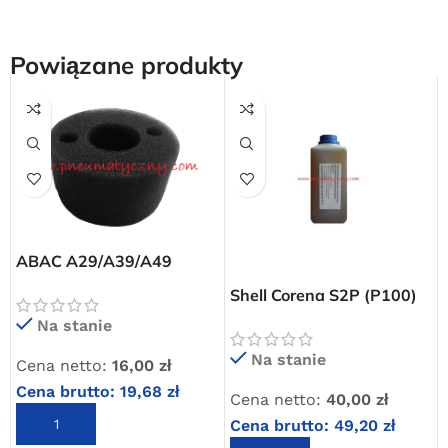
Powiązane produkty
ABAC A29/A39/A49
wkład filtra powietrza
Darmowa dostawa
Shell Corena S2P (P100)
olej do kompresorów
dla wszystkich zamówień złożonych w sklepie
Na stanie
internetowym o wartości minimum 80,00 zł brutto.
tłokowych (PREMIUM)
Na stanie
Cena netto:
16,00
zł
Przejdź do sklepu
Cena brutto:
19,68
zł
Cena netto:
40,00
zł
DODAJ DO KOSZYKA
Cena brutto:
49,20
zł
Oferta ograniczona czasowo