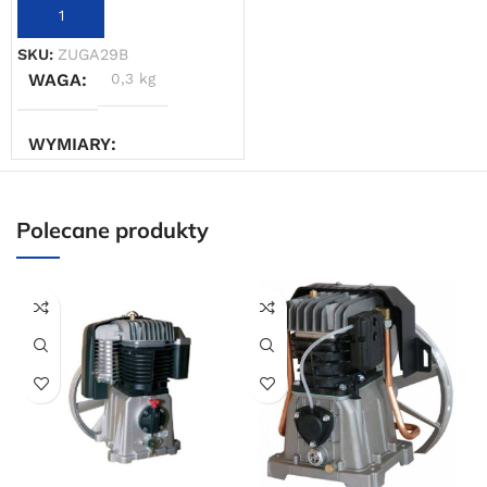
DODAJ DO KOSZYKA
SKU:
ZUGA29B
WAGA
0,3 kg
WYMIARY
15 × 30 × 30 cm
Polecane produkty