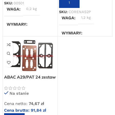
DODAJ DO KOSZYKA
SKU:
00501
Powered by Convert Plus
WAGA
0,2 kg
SKU:
CORENAS2P
WAGA
1,2 kg
WYMIARY
WYMIARY
5 × 5 × 5 cm
10 × 10 × 20 cm
ABAC A29/PAT 24 zestaw
uszczelek głowicy
Na stanie
Cena netto:
74,67
zł
Cena brutto:
91,84
zł