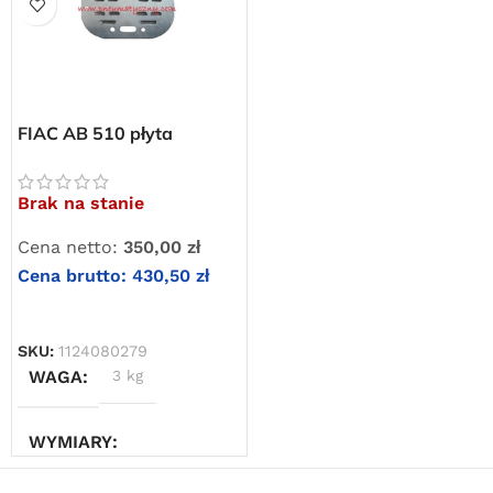
FIAC AB 510 płyta
zaworowa z uszczelkami
Brak na stanie
Darmowa dostawa
Cena netto:
350,00
zł
dla wszystkich zamówień złożonych w sklepie
internetowym o wartości minimum 80,00 zł brutto.
Cena brutto:
430,50
zł
Przejdź do sklepu
DOWIEDZ SIĘ WIĘCEJ
SKU:
1124080279
Oferta ograniczona czasowo
WAGA
3 kg
Powered by Convert Plus
WYMIARY