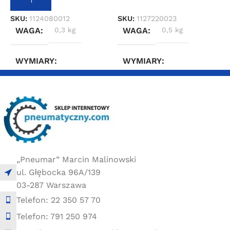
S
SKU:
1124080012
SKU:
1127220023
WAGA
0,3 kg
WAGA
0,5 kg
WYMIARY
WYMIARY
5 × 15 × 15 cm
5 × 5 × 5 cm
„Pneumar” Marcin Malinowski
ul. Głębocka 96A/139
03-287 Warszawa
Telefon: 22 350 57 70
Telefon: 791 250 974