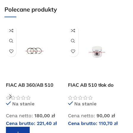
20 × 20 × 20 cm
Polecane produkty
F
FIAC AB 360/AB 510
FIAC AB 510 tłok do
5
pierścienie tłokowe
pompy
k
Na stanie
Na stanie
C
Cena netto:
180,00
zł
Cena netto:
90,00
zł
C
Cena brutto:
221,40
zł
Cena brutto:
110,70
zł
DODAJ DO KOSZYKA
DODAJ DO KOSZYKA