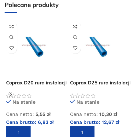
internetowym o wartości minimum 80,00 zł brutto.
Polecane produkty
Przejdź do sklepu
Oferta ograniczona czasowo
Powered by Convert Plus
Coprax D20 rura instalacji
Coprax D25 rura instalacji
C
sprężonego powietrza
sprężonego powietrza
s
p
Na stanie
Na stanie
Cena netto:
5,55
zł
Cena netto:
10,30
zł
C
Cena brutto:
6,83
zł
Cena brutto:
12,67
zł
C
DODAJ DO KOSZYKA
DODAJ DO KOSZYKA