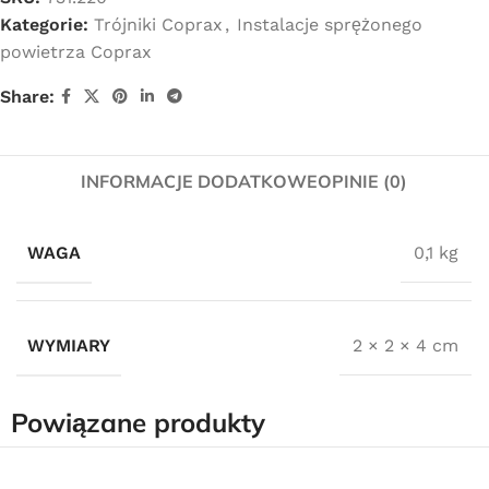
Kategorie:
Trójniki Coprax
,
Instalacje sprężonego
powietrza Coprax
Share:
INFORMACJE DODATKOWE
OPINIE (0)
WAGA
0,1 kg
WYMIARY
2 × 2 × 4 cm
Powiązane produkty
Darmowa dostawa
dla wszystkich zamówień złożonych w sklepie