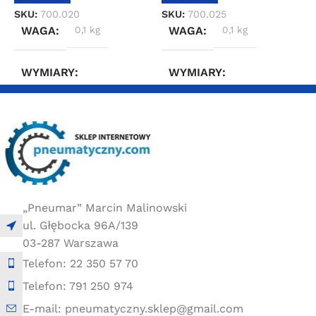
SKU:
700.020
SKU:
700.025
S
WAGA
0,1 kg
WAGA
0,1 kg
WYMIARY
WYMIARY
2 × 2 × 4 cm
2 × 2 × 4 cm
„Pneumar” Marcin Malinowski
ul. Głębocka 96A/139
03-287 Warszawa
Telefon: 22 350 57 70
Telefon: 791 250 974
E-mail: pneumatyczny.sklep@gmail.com