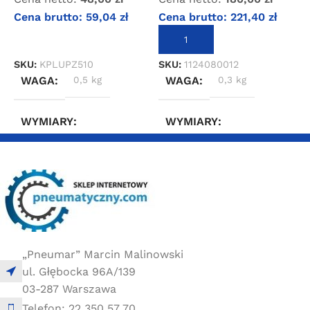
Cena brutto:
59,04
zł
Cena brutto:
221,40
zł
C
DODAJ DO KOSZYKA
DODAJ DO KOSZYKA
SKU:
KPLUPZ510
SKU:
1124080012
S
WAGA
0,5 kg
WAGA
0,3 kg
WYMIARY
WYMIARY
5 × 5 × 20 cm
5 × 15 × 15 cm
„Pneumar” Marcin Malinowski
ul. Głębocka 96A/139
03-287 Warszawa
Telefon: 22 350 57 70