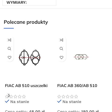
WYMIARY
20 × 20 × 20 cm
Polecane produkty
FIAC AB 510 uszczelki
FIAC AB 360/AB 510
F
płyty zaworowej
pierścienie tłokowe
t
Na stanie
Na stanie
Cena netto:
48,00
zł
Cena netto:
180,00
zł
C