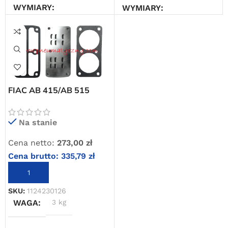
Darmowa dostawa
WYMIARY
WYMIARY
dla wszystkich zamówień złożonych w sklepie
internetowym o wartości minimum 80,00 zł brutto.
35 × 30 × 40 cm
15 × 30 × 30 cm
Przejdź do sklepu
Oferta ograniczona czasowo
FIAC AB 415/AB 515
Powered by Convert Plus
płyta zaworowa z
uszczelkami
Na stanie
Cena netto:
273,00
zł
Cena brutto:
335,79
zł
DODAJ DO KOSZYKA
SKU:
1124230126
WAGA
3 kg