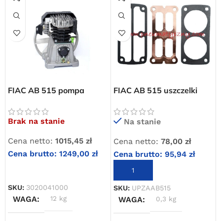
FIAC AB 515 pompa
FIAC AB 515 uszczelki
sprężarkowa dwutłokowa
płyty zaworowej
kompresora
Brak na stanie
Na stanie
Cena netto:
1015,45
zł
Cena netto:
78,00
zł
Cena brutto:
1249,00
zł
Cena brutto:
95,94
zł
DOWIEDZ SIĘ WIĘCEJ
DODAJ DO KOSZYKA
SKU:
3020041000
SKU:
UPZAAB515
WAGA
12 kg
WAGA
0,3 kg