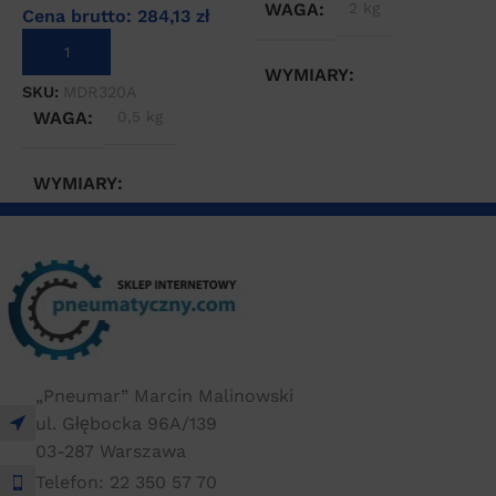
WAGA
2 kg
Cena brutto:
284,13
zł
DODAJ DO KOSZYKA
WYMIARY
SKU:
MDR320A
WAGA
0,5 kg
20 × 20 × 20 cm
WYMIARY
20 × 20 × 20 cm
„Pneumar” Marcin Malinowski
ul. Głębocka 96A/139
03-287 Warszawa
Telefon: 22 350 57 70