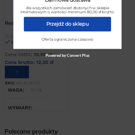
dla wszystkich zamówień złożonych w sklepie
internetowym o wartości minimum 80,00 zł brutto.
Redukcja mosiężna 1/2″ Z
Przejdź do sklepu
x 3/4″ W
Oferta ograniczona czasowo
Na stanie
Cena netto:
10,00
zł
Powered by Convert Plus
Cena brutto:
12,30
zł
DODAJ DO KOSZYKA
SKU:
AR-R-15X20
WAGA
0,1 kg
WYMIARY
4 × 4 × 4 cm
Polecane produkty