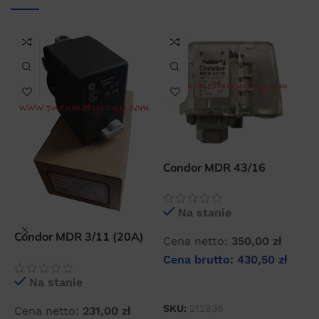
Condor MDR 43/16
F
presostat do
p
kompresorów śrubowych
k
Na stanie
B
Condor MDR 3/11 (20A)
Cena netto:
350,00
zł
C
wyłącznik ciśnieniowy
Cena brutto:
430,50
zł
C
Na stanie
DODAJ DO KOSZYKA
SKU:
212836
Cena netto:
231,00
zł
S