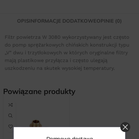
OPIS
INFORMACJE DODATKOWE
OPINIE (0)
Filtr powietrza W 3080 wykorzystywany jest często
do pomp sprężarkowych chińskich konstrukcji typu
„V” dwu i trzytłokowych w których oryginalne filtry
mają plastikowe przyłącza i często ulegają
uszkodzeniu na skutek wysokiej temperatury.
Powiązane produkty
Darmowa dostawa