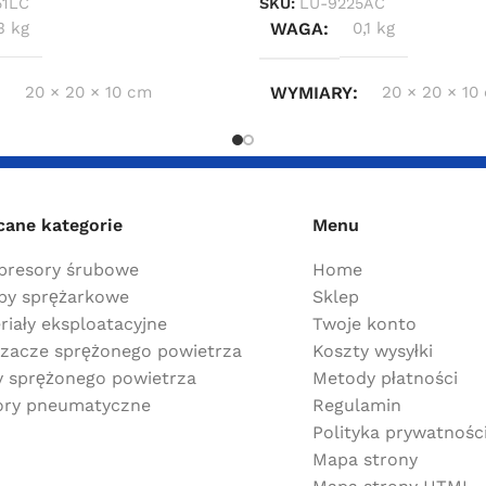
51LC
SKU:
LU-9225AC
3 kg
WAGA
0,1 kg
20 × 20 × 10 cm
WYMIARY
20 × 20 × 10
cane kategorie
Menu
resory śrubowe
Home
y sprężarkowe
Sklep
riały eksploatacyjne
Twoje konto
zacze sprężonego powietrza
Koszty wysyłki
ry sprężonego powietrza
Metody płatności
ry pneumatyczne
Regulamin
Polityka prywatnośc
Mapa strony