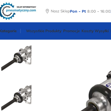
Nasz Sklep
Pon - Pt
8:00 - 16:00
Kategorie
Wszystkie Produkty
Promocje
Koszty Wysyłki