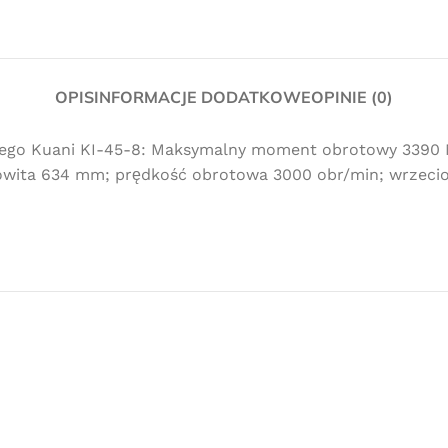
OPIS
INFORMACJE DODATKOWE
OPINIE (0)
o Kuani KI-45-8: Maksymalny moment obrotowy 3390 Nm; 
wita 634 mm; prędkość obrotowa 3000 obr/min; wrzeciono 
Darmowa
dostawa
dla wszystkich zamówień złożonych w
sklepie internetowym o wartości
minimum 80,00 zł brutto.
Przejdź do sklepu