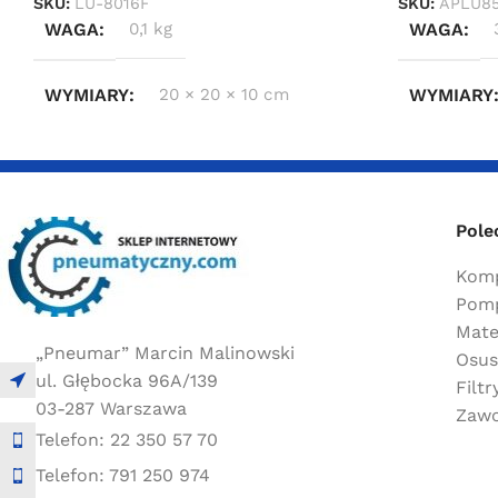
SKU:
LU-8016F
SKU:
APLU8
WAGA
0,1 kg
WAGA
WYMIARY
20 × 20 × 10 cm
WYMIARY
Pole
Komp
Pomp
Mate
„Pneumar” Marcin Malinowski
Osus
ul. Głębocka 96A/139
Filt
03-287 Warszawa
Zawo
Telefon: 22 350 57 70
Telefon: 791 250 974