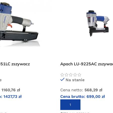
Oferta ograniczona czasowo
851LC zszywacz
Apach LU-9225AC zszywa
zny
pneumatyczny Apach LU-
e
Na stanie
:
1160,76
zł
Cena netto:
568,29
zł
o:
1427,73
zł
Cena brutto:
699,00
zł
KOSZYKA
DODAJ DO KOSZYKA