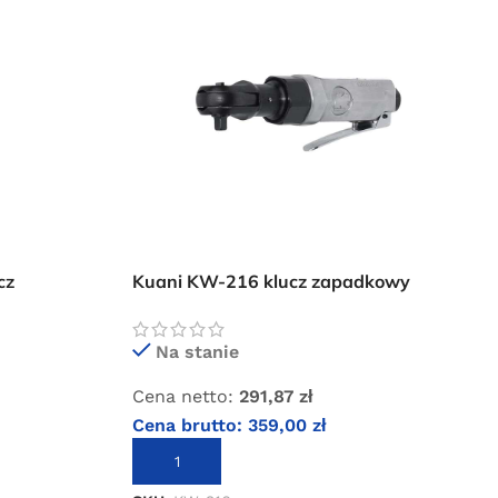
cz
Kuani KW-216 klucz zapadkowy
9225AC
pneumatyczny 1/4″
Na stanie
Cena netto:
291,87
zł
Cena brutto:
359,00
zł
DODAJ DO KOSZYKA