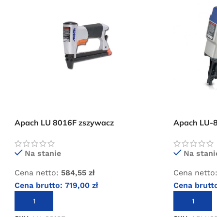
Apach LU 8016F zszywacz
Apach LU-
pneumatyczny
pneumatyc
Na stanie
Na stani
Cena netto:
584,55
zł
Cena netto
Cena brutto:
719,00
zł
Cena brutt
DODAJ DO KOSZYKA
DODAJ DO 