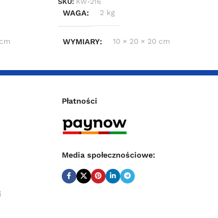
SKU:
KW-216
WAGA
2 kg
 cm
WYMIARY
10 × 20 × 20 cm
Płatności
Media społecznościowe:
i