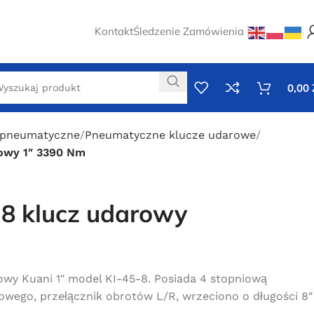
Kontakt
Śledzenie Zamówienia
0,00
 pneumatyczne
Pneumatyczne klucze udarowe
rowy 1″ 3390 Nm
-8 klucz udarowy
owy Kuani 1″ model KI-45-8. Posiada 4 stopniową
wego, przełącznik obrotów L/R, wrzeciono o długości 8″