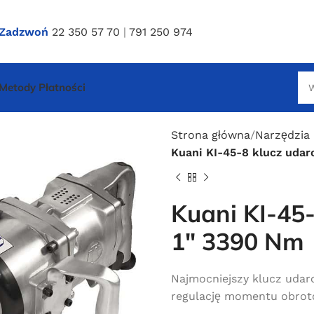
Zadzwoń
22 350 57 70
|
791 250 974
Metody Płatności
Strona główna
Narzędzia
Kuani KI-45-8 klucz uda
Kuani KI-45
1″ 3390 Nm
Najmocniejszy klucz udar
regulację momentu obroto