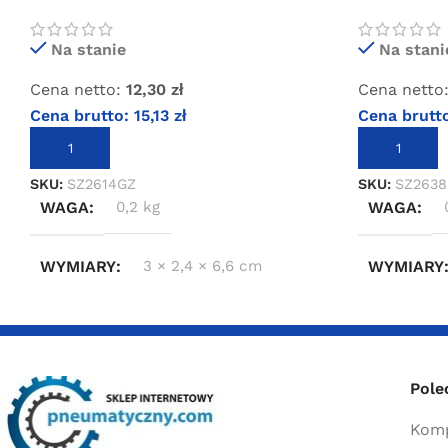
zewnętrznym 1/4″
zewnętrzny
Na stanie
Na stani
Cena netto:
12,30
zł
Cena netto
Cena brutto:
15,13
zł
Cena brutt
DODAJ DO KOSZYKA
DODAJ DO 
SKU:
SZ2614GZ
SKU:
SZ263
WAGA
0,2 kg
WAGA
WYMIARY
3 × 2,4 × 6,6 cm
WYMIARY
Pole
Komp