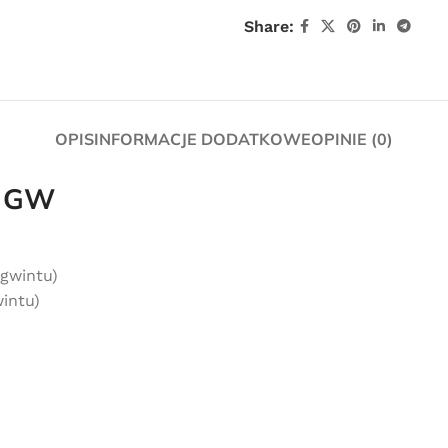
Share:
OPIS
INFORMACJE DODATKOWE
OPINIE (0)
″ GW
gwintu)
Darmowa
intu)
dostawa
dla wszystkich zamówień złożonych w
sklepie internetowym o wartości
minimum 80,00 zł brutto.