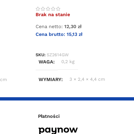
wewnętrznym 1/4″
Brak na stanie
Cena netto:
12,30
zł
Cena brutto:
15,13
zł
DOWIEDZ SIĘ WIĘCEJ
SKU:
SZ2614GW
WAGA
0,2 kg
WYMIARY
3 × 2,4 × 4,4 cm
6 cm
Płatności