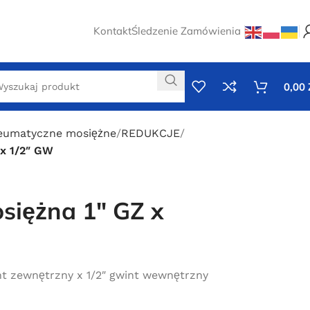
Kontakt
Śledzenie Zamówienia
0,00
neumatyczne mosiężne
REDUKCJE
 x 1/2″ GW
siężna 1″ GZ x
nt zewnętrzny x 1/2″ gwint wewnętrzny