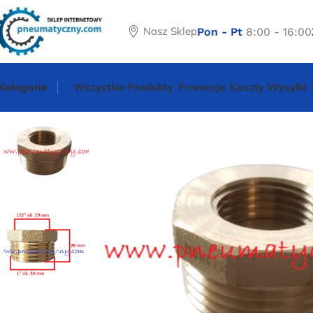
Nasz Sklep
Pon - Pt
8:00 - 16:00
Kategorie
Wszystkie Produkty
Promocje
Koszty Wysyłki