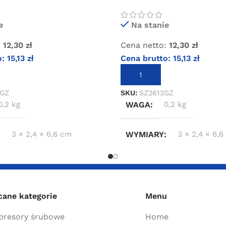
m 3/8″
zewnętrznym 1/2″
e
Na stanie
:
12,30
zł
Cena netto:
12,30
zł
o:
15,13
zł
Cena brutto:
15,13
zł
KOSZYKA
DODAJ DO KOSZYKA
8GZ
SKU:
SZ2612GZ
0,2 kg
WAGA
0,2 kg
3 × 2,4 × 6,6 cm
WYMIARY
3 × 2,4 × 6,
cane kategorie
Menu
resory śrubowe
Home