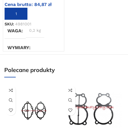
Cena brutto:
84,87
zł
DODAJ DO KOSZYKA
SKU:
4981001
WAGA
0,2 kg
WYMIARY
5 × 5 × 5 cm
Polecane produkty