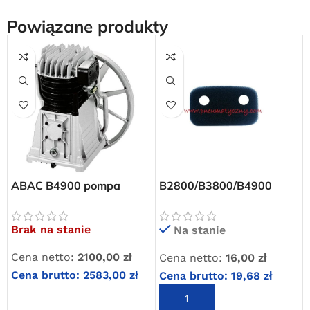
Powiązane produkty
ABAC B4900 pompa
B2800/B3800/B4900
dwutłokowa sprężarkowa
wkład filtra powietrza
Darmowa dostawa
Brak na stanie
Na stanie
dla wszystkich zamówień złożonych w sklepie
internetowym o wartości minimum 80,00 zł brutto.
Cena netto:
2100,00
zł
Cena netto:
16,00
zł
Przejdź do sklepu
Cena brutto:
2583,00
zł
Cena brutto:
19,68
zł
DOWIEDZ SIĘ WIĘCEJ
DODAJ DO KOSZYKA
Oferta ograniczona czasowo