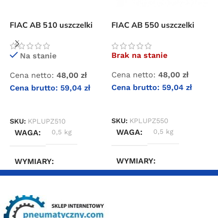
FIAC AB 510 uszczelki
FIAC AB 550 uszczelki
F
płyty zaworowej
płyty zaworowej sprężarki
p
Brak na stanie
Na stanie
Cena netto:
48,00
zł
Cena netto:
48,00
zł
C
Cena brutto:
59,04
zł
Cena brutto:
59,04
zł
C
DOWIEDZ SIĘ WIĘCEJ
DODAJ DO KOSZYKA
SKU:
KPLUPZ550
SKU:
KPLUPZ510
S
WAGA
0,5 kg
WAGA
0,5 kg
WYMIARY
WYMIARY
5 × 5 × 20 cm
5 × 5 × 20 cm