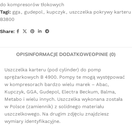
do kompresorów tłokowych
Tagi:
gga
,
gudepol
,
kupczyk
,
uszczelka pokrywy karteru
B3800
Share:
OPIS
INFORMACJE DODATKOWE
OPINIE (0)
Uszczelka karteru (pod cylinder) do pomp
sprężarkowych B 4900. Pompy te mogą występować
w kompresorach bardzo wielu marek – Abac,
Kupczyk, GGA, Gudepol, Electra Beckum, Balma,
Metabo i wielu innych. Uszczelka wykonana została
w Polsce (zamiennik) z solidnego materiału
uszczelkowego. Na drugim zdjęciu znajdziesz
wymiary identyfikacyjne.