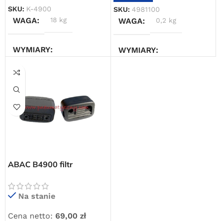
SKU:
K-4900
SKU:
4981100
WAGA
18 kg
WAGA
0,2 kg
Powered by Convert Plus
WYMIARY
WYMIARY
35 × 30 × 40 cm
5 × 5 × 5 cm
ABAC B4900 filtr
powietrza z obudową
Na stanie
Cena netto:
69,00
zł