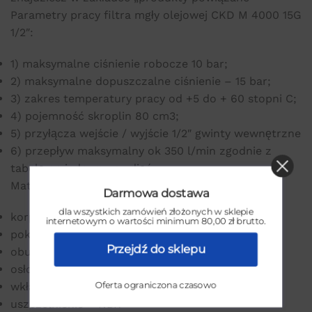
Parametry pracy filtra mgły olejowej CKD M 4000 15G
1/2″:
1) maksymalne ciśnienie robocze 10 bar;
2) maksymalne dopuszczalne ciśnienie – 15 bar;
3) zakres temperatury pracy od +5 do + 60 stopni C;
4) pojemność skroplin 80 cm3;
5) przyłącza wejście / wyjście 1/2″ gwinty wewnętrzne
6) przepływ maksymalny ok 350 l/min zgodnie z
tabelą na jednym ze zdjęć
Materiały konstrukcyjne:
Darmowa dostawa
dla wszystkich zamówień złożonych w sklepie
korpus – aluminium,
internetowym o wartości minimum 80,00 zł brutto.
pokrywa korpusu – ABS;
Przejdź do sklepu
obudowa – poliwęglan lub aluminium;
osłona – poliamid;
Oferta ograniczona czasowo
wkład filtracyjny – polipropylen;
uszczelnienie – NBR