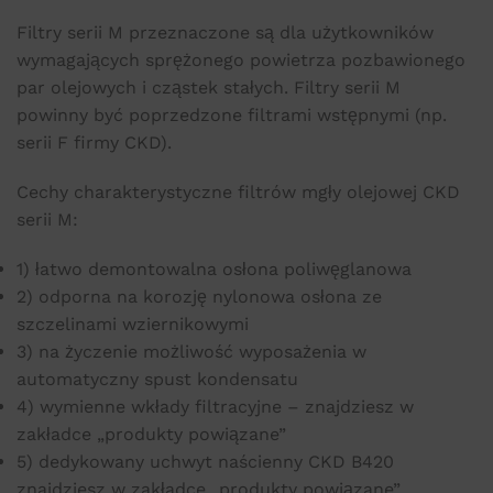
Filtry serii M przeznaczone są dla użytkowników
wymagających sprężonego powietrza pozbawionego
par olejowych i cząstek stałych. Filtry serii M
powinny być poprzedzone filtrami wstępnymi (np.
serii F firmy CKD).
Cechy charakterystyczne filtrów mgły olejowej CKD
serii M:
1) łatwo demontowalna osłona poliwęglanowa
2) odporna na korozję nylonowa osłona ze
szczelinami wziernikowymi
3) na życzenie możliwość wyposażenia w
automatyczny spust kondensatu
4) wymienne wkłady filtracyjne – znajdziesz w
zakładce „produkty powiązane”
5) dedykowany uchwyt naścienny CKD B420
znajdziesz w zakładce „produkty powiązane”