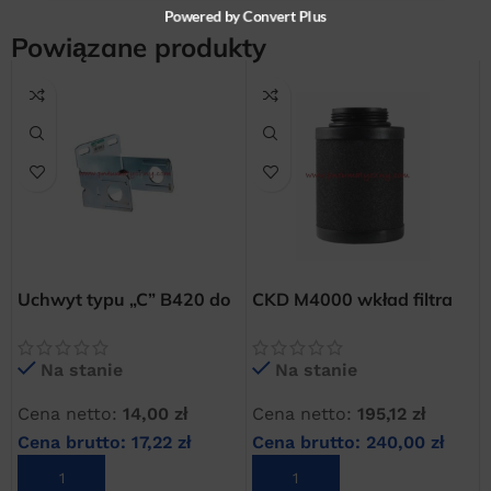
Powered by Convert Plus
Powiązane produkty
Uchwyt typu „C” B420 do
CKD M4000 wkład filtra
filtrów CKD serii 4000
odolejającego
Na stanie
Na stanie
Cena netto:
14,00
zł
Cena netto:
195,12
zł
Cena brutto:
17,22
zł
Cena brutto:
240,00
zł
DODAJ DO KOSZYKA
DODAJ DO KOSZYKA