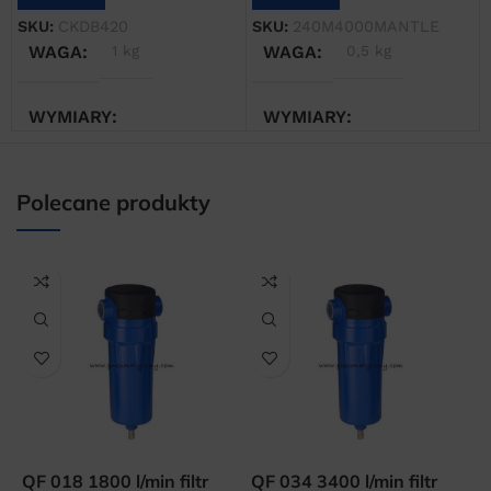
SKU:
CKDB420
SKU:
240M4000MANTLE
WAGA
1 kg
WAGA
0,5 kg
WYMIARY
WYMIARY
10 × 10 × 10 cm
10 × 10 × 30 cm
Polecane produkty
QF 018 1800 l/min filtr
QF 034 3400 l/min filtr
Q