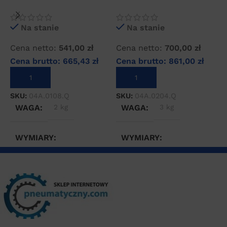
wstępny sprężonego
wstępny sprężonego
w
powietrza
powietrza
p
Na stanie
Na stanie
Cena netto:
541,00
zł
Cena netto:
700,00
zł
C
Cena brutto:
665,43
zł
Cena brutto:
861,00
zł
C
DODAJ DO KOSZYKA
DODAJ DO KOSZYKA
SKU:
04A.0108.Q
SKU:
04A.0204.Q
S
WAGA
2 kg
WAGA
3 kg
WYMIARY
WYMIARY
20 × 20 × 30 cm
20 × 20 × 40 cm