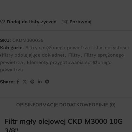
Dodaj do listy życzeń
Porównaj
SKU:
CKDM300038
Kategorie:
Filtry sprężonego powietrza I klasa czystości
(filtry odolejające dokładne)
,
Filtry
,
Filtry sprężonego
powietrza
,
Elementy przygotowania sprężonego
powietrza
Share:
OPIS
INFORMACJE DODATKOWE
OPINIE (0)
Filtr mgły olejowej CKD M3000 10G
3/8″