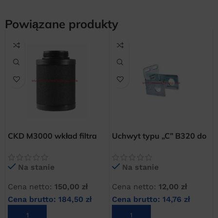
Powiązane produkty
CKD M3000 wkład filtra
Uchwyt typu „C” B320 do
mgły olejowej
filtrów CKD serii 3000
Na stanie
Na stanie
Cena netto:
150,00
zł
Cena netto:
12,00
zł
Cena brutto:
184,50
zł
Cena brutto:
14,76
zł
DODAJ DO KOSZYKA
DODAJ DO KOSZYKA