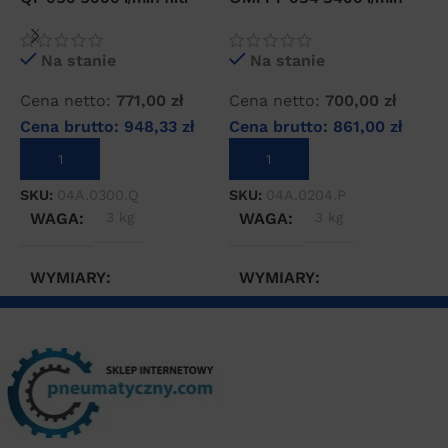
wstępny sprężonego
filtr odolejający
f
powietrza
sprężonego powietrza
s
Na stanie
Na stanie
Cena netto:
771,00
zł
Cena netto:
700,00
zł
C
Cena brutto:
948,33
zł
Cena brutto:
861,00
zł
C
DODAJ DO KOSZYKA
DODAJ DO KOSZYKA
SKU:
04A.0300.Q
SKU:
04A.0204.P
S
WAGA
3 kg
WAGA
3 kg
WYMIARY
WYMIARY
20 × 20 × 40 cm
20 × 20 × 40 cm