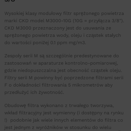
Wysokiej klasy modułowy filtr sprężonego powietrza
marki CKD model M3000-10G (10G = przyłącza 3/8″).
CKD M3000 przeznaczony jest do usuwania ze
sprężonego powietrza wody, oleju i cząstek stałych
do wartości poniżej 0.1 ppm mg/m3.
Zespoły serii M są szczególnie predestynowane do
zastosowań w aparaturze kontrolno-pomiarowej,
gdzie niedopuszczalna jest obecność cząstek oleju.
Filtry serii M powinny być poprzedzone filtrami serii
F o dokładności filtrowania 5 mikrometrów aby
przedłużyć ich żywotność.
Obudowę filtra wykonano z trwałego tworzywa,
wkład filtracyjny jest wymienny (i dostępny na rynku
!) podobnie jak wiele innych elementów do filtra co
jest jednym z wyróżników w stosunku do wielu