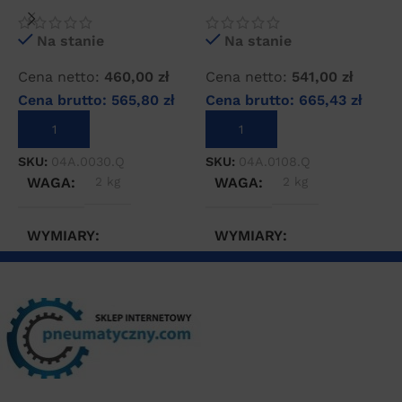
wstępny sprężonego
wstępny sprężonego
f
powietrza
powietrza
s
Na stanie
Na stanie
Cena netto:
460,00
zł
Cena netto:
541,00
zł
C
Cena brutto:
565,80
zł
Cena brutto:
665,43
zł
C
DODAJ DO KOSZYKA
DODAJ DO KOSZYKA
SKU:
04A.0030.Q
SKU:
04A.0108.Q
S
WAGA
2 kg
WAGA
2 kg
WYMIARY
WYMIARY
10 × 10 × 30 cm
20 × 20 × 30 cm