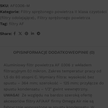
SKU:
AF0306-M
Kategorie:
Filtry sprężonego powietrza II klasa czystości
(filtry odolejające)
,
Filtry sprężonego powietrza
Tag:
filtry AF
Share:
OPIS
INFORMACJE DODATKOWE
OPINIE (0)
Aluminiowy filtr powietrza AF 0306 z wkładem
filtracyjnym 0,1 mikron. Zakres temperatur pracy od
1,5 do 60 stopni C. Wymiary filtra: wysokość bez
spustu – 364 mm; szerokość – 125 mm; przyłącze do
spustu kondensatu – 1/2″ gwint wewnętrzny.
UWAGA!
Ze względu na bardzo szeroką ofertę
akcesoriów filtry AF/AAF firmy Omega Air nie są
fabrycznie wyposażone w spusty kondensatu. W