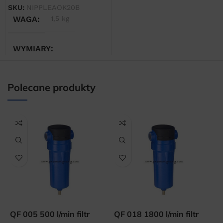
SKU:
NIPPLEAOK20B
WAGA
1,5 kg
WYMIARY
20 × 20 × 20 cm
Polecane produkty
QF 005 500 l/min filtr
QF 018 1800 l/min filtr
O