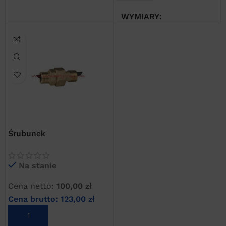
WYMIARY
10 × 10 × 30 cm
Śrubunek
odpowietrzający do AOK
20B
Na stanie
Cena netto:
100,00
zł
Cena brutto:
123,00
zł
DODAJ DO KOSZYKA