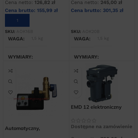
Cena netto:
126,82
zł
Cena netto:
245,00
zł
Cena brutto:
155,99
zł
Cena brutto:
301,35
zł
DODAJ DO KOSZYKA
DODAJ DO KOSZYKA
SKU:
AOK16B
SKU:
AOK20B
WAGA
1,5 kg
WAGA
1,5 kg
WYMIARY
WYMIARY
20 × 20 × 20 cm
20 × 20 × 20 cm
EMD 12 elektroniczny
„bezstratny” spust
kondensatu
Dostępne na zamówienie
Automatyczny,
elektroniczny spust