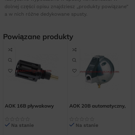
dolnej części opisu znajdziesz „produkty powiązane”
a w nich różne dedykowane spusty.
Powiązane produkty
AOK 16B pływakowy
AOK 20B automatyczny,
spust kondensatu dla
pływakowy spust
filtrów i separatorów
kondensatu
Na stanie
Na stanie
Omega