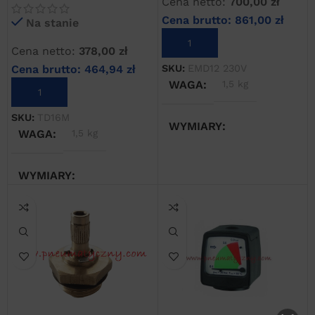
Cena netto:
700,00
zł
kondensatu TD 16M
Cena brutto:
861,00
zł
Na stanie
DODAJ DO KOSZYKA
Cena netto:
378,00
zł
SKU:
EMD12 230V
Cena brutto:
464,94
zł
WAGA
1,5 kg
DODAJ DO KOSZYKA
SKU:
TD16M
WYMIARY
WAGA
1,5 kg
20 × 20 × 20 cm
WYMIARY
20 × 20 × 20 cm