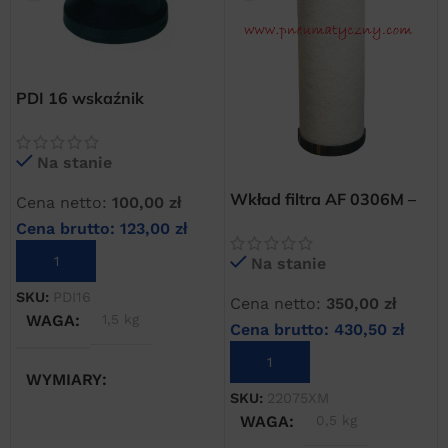
PDI 16 wskaźnik
zabrudzenia wkładu do
filtrów AF AAF
Na stanie
Wkład filtra AF 0306M –
Cena netto:
100,00
zł
22075M (XM) 0,1 mikrona
Cena brutto:
123,00
zł
DODAJ DO KOSZYKA
Na stanie
SKU:
PDI16
Cena netto:
350,00
zł
WAGA
1,5 kg
Cena brutto:
430,50
zł
DODAJ DO KOSZYKA
WYMIARY
SKU:
22075XM
WAGA
0,5 kg
20 × 20 × 20 cm