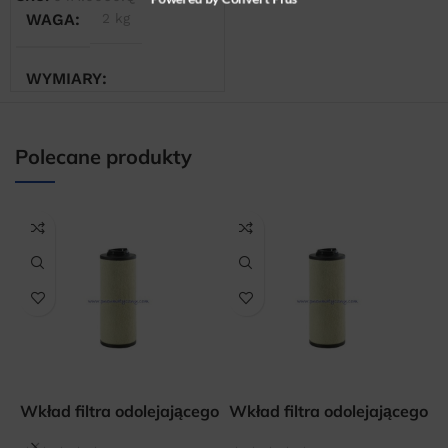
Powered by Convert Plus
WAGA
2 kg
WYMIARY
20 × 20 × 30 cm
Polecane produkty
Wkład filtra odolejającego
Wkład filtra odolejającego
W
OMI PF 010
OMI PF 030
O