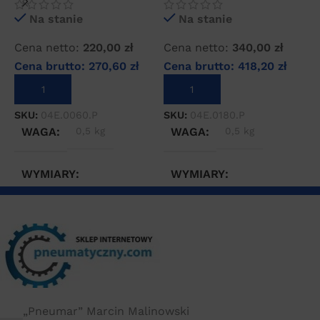
Na stanie
Na stanie
Cena netto:
220,00
zł
Cena netto:
340,00
zł
C
Cena brutto:
270,60
zł
Cena brutto:
418,20
zł
C
DODAJ DO KOSZYKA
DODAJ DO KOSZYKA
SKU:
04E.0060.P
SKU:
04E.0180.P
S
WAGA
0,5 kg
WAGA
0,5 kg
WYMIARY
WYMIARY
10 × 10 × 30 cm
10 × 10 × 30 cm
„Pneumar” Marcin Malinowski