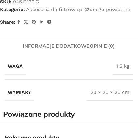
SKU:
045.D120.G
Kategoria:
Akcesoria do filtrów sprężonego powietrza
Share:
INFORMACJE DODATKOWE
OPINIE (0)
WAGA
1,5 kg
WYMIARY
20 × 20 × 20 cm
Powiązane produkty
Darmowa dostawa
dla wszystkich zamówień złożonych w sklepie
Polecane produkty
internetowym o wartości minimum 80,00 zł brutto.