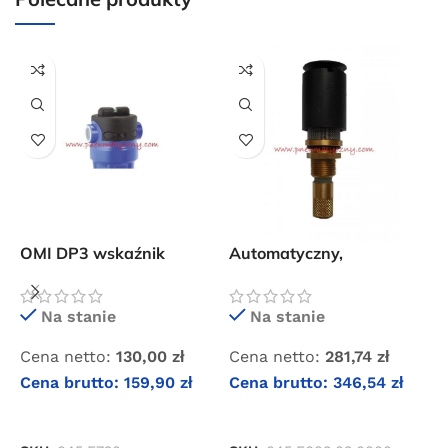
Przejdź do sklepu
Oferta ograniczona czasowo
Powered by Convert Plus
M
OMI DP3 wskaźnik
Automatyczny,
k
zabrudzenia wkładu
pływakowy spust
f
filtrującego
kondensatu do filtrów
O
Na stanie
Na stanie
OMI AM 10
C
Cena netto:
130,00
zł
Cena netto:
281,74
zł
C
Cena brutto:
159,90
zł
Cena brutto:
346,54
zł
DODAJ DO KOSZYKA
DODAJ DO KOSZYKA
S