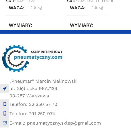
SKU:
045.F720
SKU:
045.F603.03.0000
WAGA
1,5 kg
WAGA
1,5 kg
WYMIARY
WYMIARY
20 × 20 × 20 cm
20 × 20 × 20 cm
„Pneumar” Marcin Malinowski
ul. Głębocka 96A/139
03-287 Warszawa
Telefon: 22 350 57 70
Telefon: 791 250 974
E-mail: pneumatyczny.sklep@gmail.com