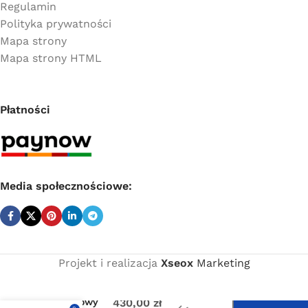
Regulamin
Polityka prywatności
Mapa strony
Mapa strony HTML
Płatności
Media społecznościowe:
Projekt i realizacja
Xseox
Marketing
Cena
D
netto:
Automatyczny,
pływakowy
430,00
zł