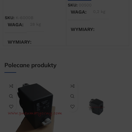
SKU:
00500
DOWIEDZ SIĘ WIĘCEJ
WAGA
0,2 kg
SKU:
K-6000B
WAGA
28 kg
WYMIARY
WYMIARY
5 × 5 × 5 cm
35 × 30 × 40 cm
Polecane produkty