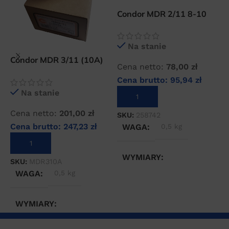
Condor MDR 2/11 8-10
BAR wyłącznik
ciśnieniowy zaworek
Na stanie
kątowy
C
Condor MDR 3/11 (10A)
p
Cena netto:
78,00
zł
wyłącznik ciśnieniowy
k
Cena brutto:
95,94
zł
Na stanie
DODAJ DO KOSZYKA
C
Cena netto:
201,00
zł
SKU:
258742
C
Cena brutto:
247,23
zł
WAGA
0,5 kg
DODAJ DO KOSZYKA
S
WYMIARY
SKU:
MDR310A
WAGA
0,5 kg
20 × 20 × 20 cm
WYMIARY