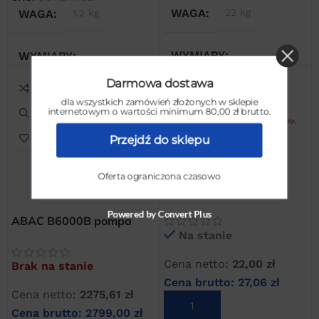
WAGA
22 kg
WAGA
1,2 kg
WYMIARY
WYMIARY
Darmowa dostawa
35 × 30 × 40 cm
10 × 10 × 20 cm
dla wszystkich zamówień złożonych w sklepie
internetowym o wartości minimum 80,00 zł brutto.
Przejdź do sklepu
Oferta ograniczona czasowo
ABAC B5900/B6000
wkład filtra powietrza
Powered by Convert Plus
ABAC B6000B pompa
Na stanie
dwutłokowa sprężarkowa
Cena netto:
22,00
zł
Brak na stanie
Cena brutto:
27,06
zł
Cena netto:
2275,61
zł
DODAJ DO KOSZYKA
Cena brutto:
2799,00
zł