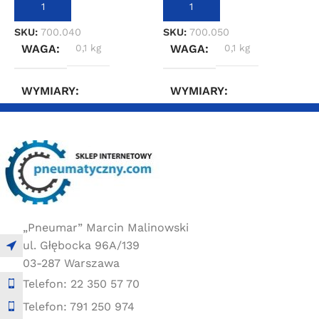
DODAJ DO KOSZYKA
DODAJ DO KOSZYKA
S
SKU:
700.040
SKU:
700.050
WAGA
0,1 kg
WAGA
0,1 kg
WYMIARY
WYMIARY
2 × 2 × 4 cm
2 × 2 × 4 cm
„Pneumar” Marcin Malinowski
ul. Głębocka 96A/139
03-287 Warszawa
Telefon: 22 350 57 70
Telefon: 791 250 974