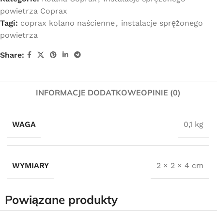
powietrza Coprax
Tagi:
coprax kolano naścienne
,
instalacje sprężonego
powietrza
Share:
INFORMACJE DODATKOWE
OPINIE (0)
WAGA
0,1 kg
WYMIARY
2 × 2 × 4 cm
Powiązane produkty
Darmowa dostawa