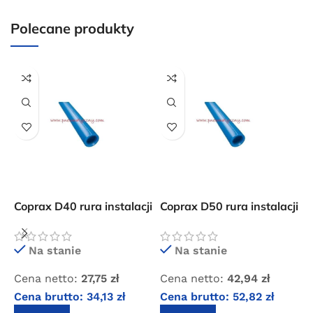
dla wszystkich zamówień złożonych w sklepie
internetowym o wartości minimum 80,00 zł brutto.
Polecane produkty
Przejdź do sklepu
Oferta ograniczona czasowo
Powered by Convert Plus
Coprax D40 rura instalacji
Coprax D50 rura instalacji
C
sprężonego powietrza
sprężonego powietrza
s
D
Na stanie
Na stanie
C
Cena netto:
27,75
zł
Cena netto:
42,94
zł
C
Cena brutto:
34,13
zł
Cena brutto:
52,82
zł