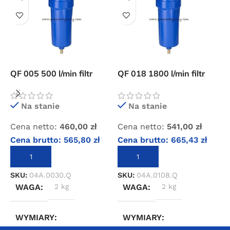
QF 005 500 l/min filtr
QF 018 1800 l/min filtr
Q
wstępny sprężonego
wstępny sprężonego
w
powietrza
powietrza
p
Na stanie
Na stanie
Cena netto:
460,00
zł
Cena netto:
541,00
zł
C
Cena brutto:
565,80
zł
Cena brutto:
665,43
zł
C
DODAJ DO KOSZYKA
DODAJ DO KOSZYKA
SKU:
04A.0030.Q
SKU:
04A.0108.Q
S
WAGA
2 kg
WAGA
2 kg
WYMIARY
WYMIARY