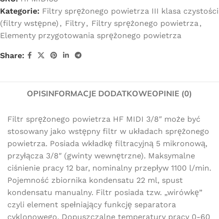
Kategorie:
Filtry sprężonego powietrza III klasa czystości
(filtry wstępne)
,
Filtry
,
Filtry sprężonego powietrza
,
Elementy przygotowania sprężonego powietrza
Share:
OPIS
INFORMACJE DODATKOWE
OPINIE (0)
Filtr sprężonego powietrza HF MIDI 3/8″ może być
stosowany jako wstępny filtr w układach sprężonego
powietrza. Posiada wkładkę filtracyjną 5 mikronową,
przyłącza 3/8″ (gwinty wewnętrzne). Maksymalne
ciśnienie pracy 12 bar, nominalny przepływ 1100 l/min.
Pojemność zbiornika kondensatu 22 ml, spust
kondensatu manualny. Filtr posiada tzw. „wirówkę”
czyli element spełniający funkcję separatora
cyklonowego. Dopuszczalne temperatury pracy 0-60