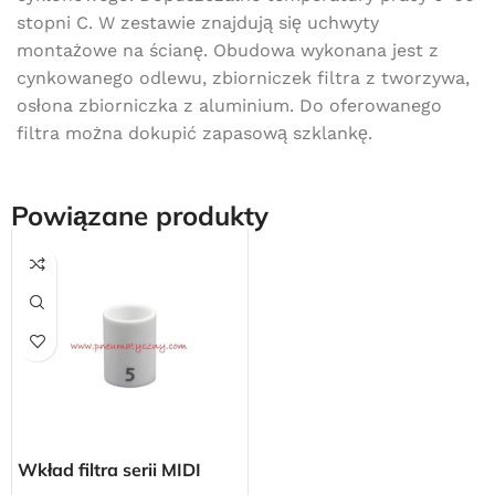
stopni C. W zestawie znajdują się uchwyty
montażowe na ścianę. Obudowa wykonana jest z
cynkowanego odlewu, zbiorniczek filtra z tworzywa,
osłona zbiorniczka z aluminium. Do oferowanego
filtra można dokupić zapasową szklankę.
Powiązane produkty
Darmowa dostawa
dla wszystkich zamówień złożonych w sklepie
internetowym o wartości minimum 80,00 zł brutto.
Wkład filtra serii MIDI
Przejdź do sklepu
(1/2″) do filtrów i filtro-