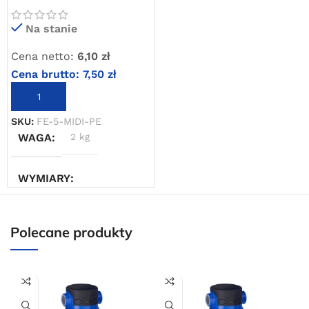
reduktorów
Oferta ograniczona czasowo
Na stanie
Cena netto:
6,10
zł
Powered by Convert Plus
Cena brutto:
7,50
zł
DODAJ DO KOSZYKA
SKU:
FE-5-MIDI-PE
WAGA
2 kg
WYMIARY
10 × 10 × 10 cm
Polecane produkty