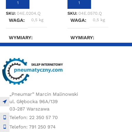
DODAJ DO KOSZYKA
DODAJ DO KOSZYKA
SKU:
04E.0204.Q
SKU:
04E.0570.Q
S
WAGA
0,5 kg
WAGA
0,5 kg
WYMIARY
WYMIARY
10 × 10 × 30 cm
10 × 10 × 30 cm
„Pneumar” Marcin Malinowski
ul. Głębocka 96A/139
03-287 Warszawa
Telefon: 22 350 57 70
Telefon: 791 250 974