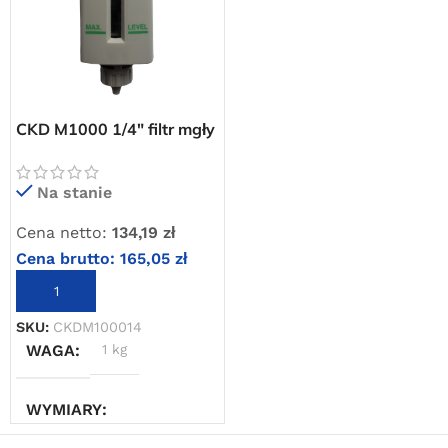
dla wszystkich zamówień złożonych w sklepie
internetowym o wartości minimum 80,00 zł brutto.
Przejdź do sklepu
Oferta ograniczona czasowo
CKD M1000 1/4″ filtr mgły
olejowej
Powered by Convert Plus
Na stanie
Cena netto:
134,19
zł
Cena brutto:
165,05
zł
DODAJ DO KOSZYKA
SKU:
CKDM100014
WAGA
1 kg
WYMIARY