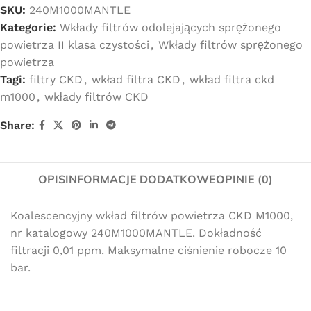
SKU:
240M1000MANTLE
Kategorie:
Wkłady filtrów odolejających sprężonego
powietrza II klasa czystości
,
Wkłady filtrów sprężonego
powietrza
Tagi:
filtry CKD
,
wkład filtra CKD
,
wkład filtra ckd
m1000
,
wkłady filtrów CKD
Share:
OPIS
INFORMACJE DODATKOWE
OPINIE (0)
Koalescencyjny wkład filtrów powietrza CKD M1000,
nr katalogowy 240M1000MANTLE. Dokładność
filtracji 0,01 ppm. Maksymalne ciśnienie robocze 10
bar.