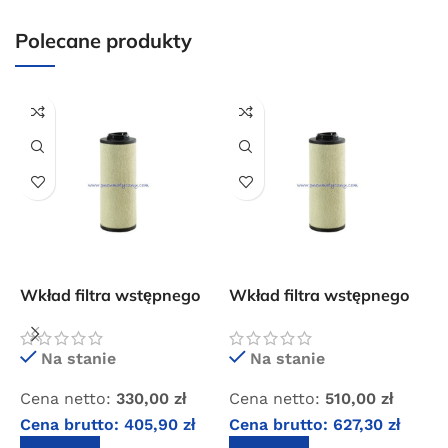
10 × 10 × 10 cm
Polecane produkty
Wkład filtra wstępnego
Wkład filtra wstępnego
W
OMI QF 034
OMI QF 095
O
Na stanie
Na stanie
Cena netto:
330,00
zł
Cena netto:
510,00
zł
C
Cena brutto:
405,90
zł
Cena brutto:
627,30
zł
C