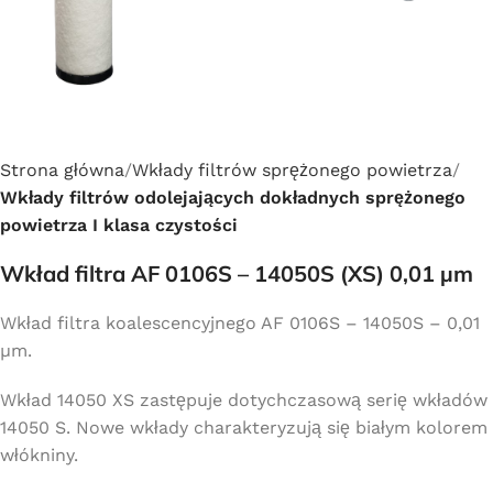
Strona główna
Wkłady filtrów sprężonego powietrza
Wkłady filtrów odolejających dokładnych sprężonego
powietrza I klasa czystości
Wkład filtra AF 0106S – 14050S (XS) 0,01 µm
Wkład filtra koalescencyjnego AF 0106S – 14050S – 0,01
µm.
Wkład 14050 XS zastępuje dotychczasową serię wkładów
14050 S. Nowe wkłady charakteryzują się białym kolorem
włókniny.