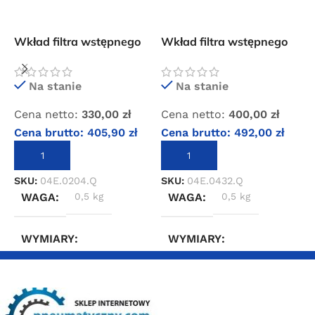
Wkład filtra wstępnego
Wkład filtra wstępnego
W
OMI QF 034
OMI QF 072
O
Na stanie
Na stanie
Cena netto:
330,00
zł
Cena netto:
400,00
zł
C
Cena brutto:
405,90
zł
Cena brutto:
492,00
zł
C
DODAJ DO KOSZYKA
DODAJ DO KOSZYKA
SKU:
04E.0204.Q
SKU:
04E.0432.Q
S
WAGA
0,5 kg
WAGA
0,5 kg
WYMIARY
WYMIARY
10 × 10 × 30 cm
10 × 10 × 30 cm