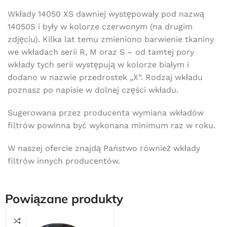
Wkłady 14050 XS dawniej występowały pod nazwą
14050S i były w kolorze czerwonym (na drugim
zdjęciu). Kilka lat temu zmieniono barwienie tkaniny
we wkładach serii R, M oraz S – od tamtej pory
wkłady tych serii występują w kolorze białym i
dodano w nazwie przedrostek „X”. Rodzaj wkładu
poznasz po napisie w dolnej części wkładu.
Sugerowana przez producenta wymiana wkładów
filtrów powinna być wykonana minimum raz w roku.
W naszej ofercie znajdą Państwo również wkłady
Darmowa dostawa
filtrów innych producentów.
dla wszystkich zamówień złożonych w sklepie
internetowym o wartości minimum 80,00 zł brutto.
Powiązane produkty
Przejdź do sklepu
Oferta ograniczona czasowo