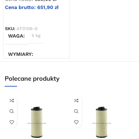
Cena brutto:
651,90
zł
DODAJ DO KOSZYKA
SKU:
AF0106-S
WAGA
5 kg
WYMIARY
30 × 20 × 50 cm
Polecane produkty