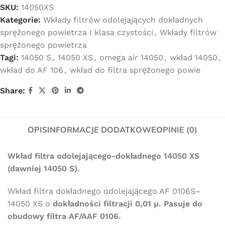
SKU:
14050XS
Kategorie:
Wkłady filtrów odolejających dokładnych
sprężonego powietrza I klasa czystości
,
Wkłady filtrów
sprężonego powietrza
Tagi:
14050 S
,
14050 XS
,
omega air 14050
,
wkład 14050
,
wkład do AF 106
,
wkład do filtra sprężonego powie
Share:
OPIS
INFORMACJE DODATKOWE
OPINIE (0)
Wkład filtra odolejającego-dokładnego 14050 XS
(dawniej 14050 S).
Wkład filtra dokładnego odolejającego AF 0106S–
14050 XS o
dokładności filtracji 0,01 µ. Pasuje do
obudowy filtra AF/AAF 0106.