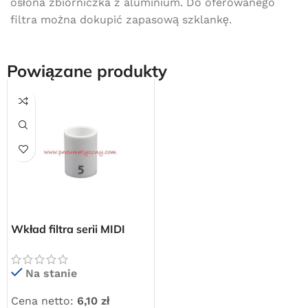
osłona zbiorniczka z aluminium. Do oferowanego
filtra można dokupić zapasową szklankę.
Powiązane produkty
Darmowa dostawa
Wkład filtra serii MIDI
dla wszystkich zamówień złożonych w sklepie
internetowym o wartości minimum 80,00 zł brutto.
(1/2″) do filtrów i filtro-
reduktorów
Przejdź do sklepu
Na stanie
Cena netto:
6,10
zł
Oferta ograniczona czasowo