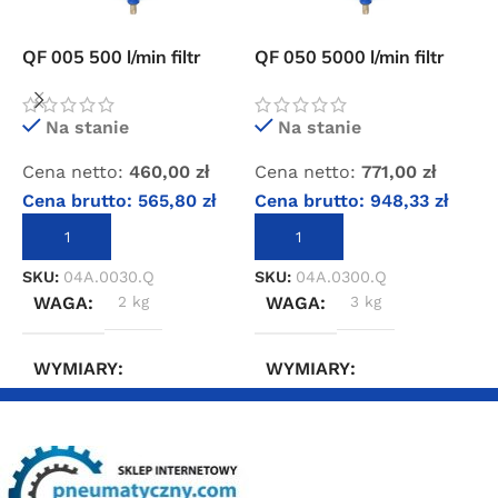
QF 005 500 l/min filtr
QF 050 5000 l/min filtr
O
wstępny sprężonego
wstępny sprężonego
f
powietrza
powietrza
s
Na stanie
Na stanie
Cena netto:
460,00
zł
Cena netto:
771,00
zł
C
Cena brutto:
565,80
zł
Cena brutto:
948,33
zł
C
DODAJ DO KOSZYKA
DODAJ DO KOSZYKA
SKU:
04A.0030.Q
SKU:
04A.0300.Q
S
WAGA
2 kg
WAGA
3 kg
WYMIARY
WYMIARY
10 × 10 × 30 cm
20 × 20 × 40 cm