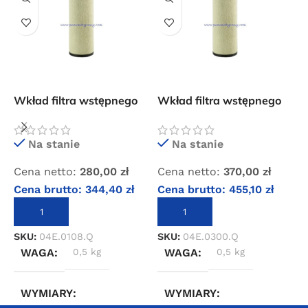
Wkład filtra wstępnego
Wkład filtra wstępnego
W
OMI QF 018
OMI QF 050
O
Na stanie
Na stanie
Cena netto:
280,00
zł
Cena netto:
370,00
zł
C
Cena brutto:
344,40
zł
Cena brutto:
455,10
zł
C
DODAJ DO KOSZYKA
DODAJ DO KOSZYKA
SKU:
04E.0108.Q
SKU:
04E.0300.Q
S
WAGA
0,5 kg
WAGA
0,5 kg
WYMIARY
WYMIARY