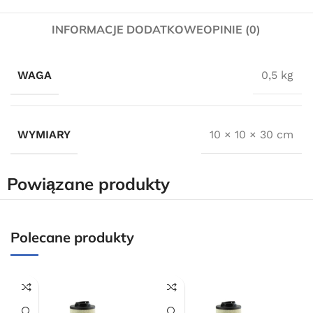
INFORMACJE DODATKOWE
OPINIE (0)
WAGA
0,5 kg
Darmowa dostawa
dla wszystkich zamówień złożonych w sklepie
internetowym o wartości minimum 80,00 zł brutto.
WYMIARY
10 × 10 × 30 cm
Przejdź do sklepu
Powiązane produkty
Oferta ograniczona czasowo
Powered by Convert Plus
Polecane produkty