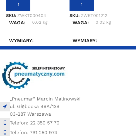
DODAJ DO KOSZYKA
DODAJ DO KOSZYKA
SKU:
ZWKT000404
SKU:
ZWKT001212
S
WAGA
0,02 kg
WAGA
0,02 kg
WYMIARY
WYMIARY
2 × 2 × 2 cm
2 × 2 × 2 cm
„Pneumar” Marcin Malinowski
ul. Głębocka 96A/139
03-287 Warszawa
Telefon: 22 350 57 70
Telefon: 791 250 974