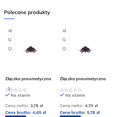
dla wszystkich zamówień złożonych w sklepie
internetowym o wartości minimum 80,00 zł brutto.
Polecane produkty
Przejdź do sklepu
Oferta ograniczona czasowo
Powered by Convert Plus
Złączka pneumatyczna
Złączka pneumatyczna
Z
wtykowa kolanko 4×4
wtykowa kolanko 12×12
w
Na stanie
Na stanie
Cena netto:
3,78
zł
Cena netto:
4,70
zł
C
Cena brutto:
4,65
zł
Cena brutto:
5,78
zł
C