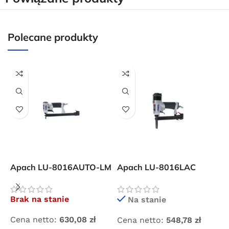
dla wszystkich zamówień złożonych w sklepie
internetowym o wartości minimum 80,00 zł brutto.
Polecane produkty
Przejdź do sklepu
Oferta ograniczona czasowo
Powered by Convert Plus
Apach LU-8016AUTO-LM
Apach LU-8016LAC
K
automat tapicerski z
zszywacz tapicerski z
u
długim magazynkiem
długim nosem
Brak na stanie
Na stanie
Cena netto:
630,08
zł
Cena netto:
548,78
zł
C