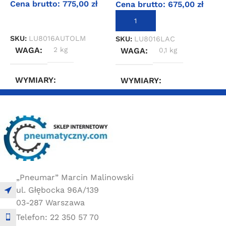
Cena brutto:
775,00
zł
Cena brutto:
675,00
zł
C
DOWIEDZ SIĘ WIĘCEJ
DODAJ DO KOSZYKA
SKU:
LU8016AUTOLM
SKU:
LU8016LAC
S
WAGA
2 kg
WAGA
0,1 kg
WYMIARY
WYMIARY
20 × 20 × 10 cm
20 × 20 × 10 cm
„Pneumar” Marcin Malinowski
ul. Głębocka 96A/139
03-287 Warszawa
Telefon: 22 350 57 70