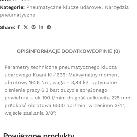
Kategorie:
Pneumatyczne klucze udarowe
,
Narzędzia
pneumatyczne
Share:
OPIS
INFORMACJE DODATKOWE
OPINIE (0)
Parametry techniczne pneumatycznego klucza
udarowego Kuani KI-1636: Maksymalny moment
obrotowy 1626 Nm; waga – 3,89 kg; optymalne
ciśnienie pracy 6,3 bar; zużycie sprężonego
powietrza – ok 190 l/min; długość całkowita 225 mm;
prędkość obrotowa 6500 obr/min; wrzeciono 3/4″;
wejście zasilania 3/8″;
Powiązane produkty
Darmowa dostawa