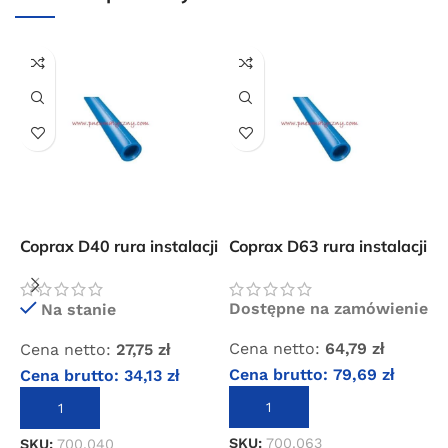
Przejdź do sklepu
Oferta ograniczona czasowo
Powered by Convert Plus
Coprax D40 rura instalacji
Coprax D63 rura instalacji
C
sprężonego powietrza
sprężonego powietrza
s
p
Dostępne na zamówienie
Na stanie
Cena netto:
64,79
zł
Cena netto:
27,75
zł
C
Cena brutto:
79,69
zł
Cena brutto:
34,13
zł
C
DODAJ DO KOSZYKA
DODAJ DO KOSZYKA
SKU:
700.063
SKU:
700.040
S