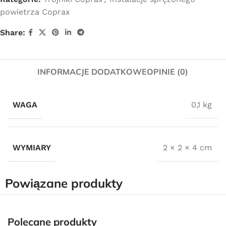
powietrza Coprax
Share:
INFORMACJE DODATKOWE
OPINIE (0)
WAGA
0,1 kg
WYMIARY
2 × 2 × 4 cm
Powiązane produkty
Darmowa dostawa
dla wszystkich zamówień złożonych w sklepie
Polecane produkty
internetowym o wartości minimum 80,00 zł brutto.