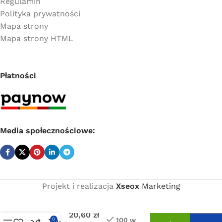
Regulamin
Polityka prywatności
Mapa strony
Mapa strony HTML
Płatności
Media społecznościowe:
Projekt i realizacja
Xseox
Marketing
Cena
netto:
Coprax
trójnik
20,60
zł
100 w
0