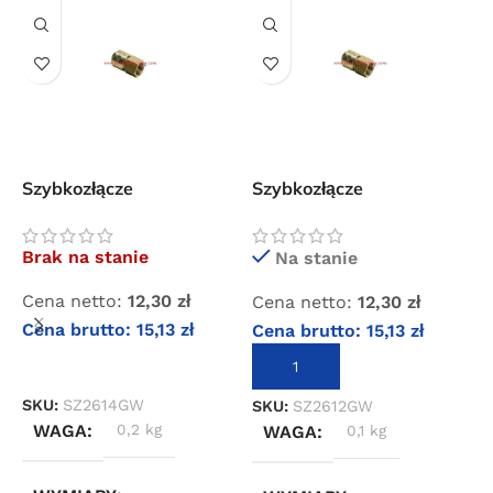
Darmowa dostawa
dla wszystkich zamówień złożonych w sklepie
internetowym o wartości minimum 80,00 zł brutto.
Przejdź do sklepu
Oferta ograniczona czasowo
W
Szybkozłącze
Szybkozłącze
s
Powered by Convert Plus
standardowe z gwintem
standardowe 1/2″ gwint
g
wewnętrznym 1/4″
wewnętrzny
3
Brak na stanie
Na stanie
C
Cena netto:
12,30
zł
Cena netto:
12,30
zł
C
Cena brutto:
15,13
zł
Cena brutto:
15,13
zł
DOWIEDZ SIĘ WIĘCEJ
DODAJ DO KOSZYKA
S
SKU:
SZ2614GW
SKU:
SZ2612GW
WAGA
0,2 kg
WAGA
0,1 kg