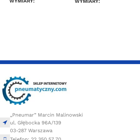
WYMIARY
WYMIARY
3 × 2,4 × 4,4 cm
3 × 2,4 × 4,4 cm
„Pneumar” Marcin Malinowski
ul. Głębocka 96A/139
03-287 Warszawa
Telefon: 22 350 57 70