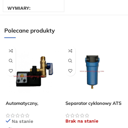
Powered by Convert Plus
WYMIARY
20 × 20 × 20 cm
Polecane produkty
Automatyczny,
Separator cyklonowy ATS
elektroniczny spust
SA 0306 5100 l/min
kondensatu TD 16M
Brak na stanie
Na stanie
S