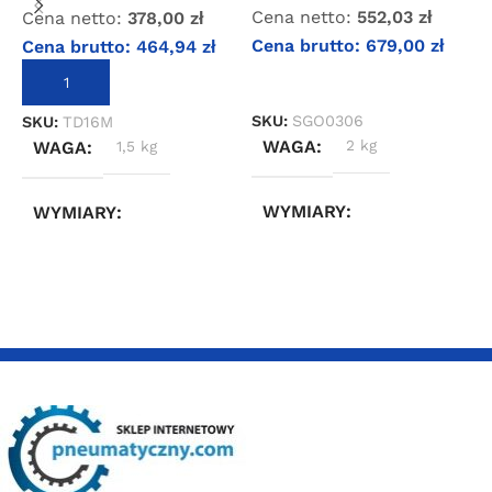
Cena netto:
552,03
zł
Cena netto:
378,00
zł
0
Cena brutto:
679,00
zł
Cena brutto:
464,94
zł
DOWIEDZ SIĘ WIĘCEJ
DODAJ DO KOSZYKA
C
SKU:
SGO0306
SKU:
TD16M
C
WAGA
2 kg
WAGA
1,5 kg
WYMIARY
WYMIARY
S
10 × 10 × 30 cm
20 × 20 × 20 cm