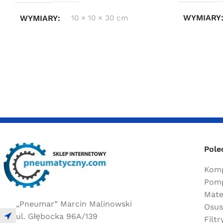
WYMIARY
WYMIARY
10 × 10 × 30 cm
Pole
Komp
Pomp
Mate
„Pneumar” Marcin Malinowski
Osus
ul. Głębocka 96A/139
Filt