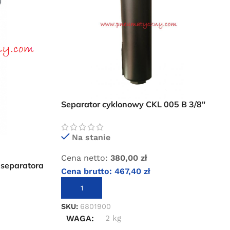
Separator cyklonowy CKL 005 B 3/8″
1000 l/min
Na stanie
Cena netto:
380,00
zł
separatora
Cena brutto:
467,40
zł
DODAJ DO KOSZYKA
SKU:
6801900
WAGA
2 kg