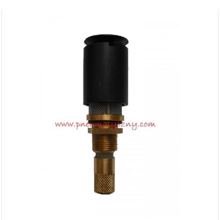
Darmowa
dostawa
dla wszystkich zamówień złożonych w
sklepie internetowym o wartości
minimum 80,00 zł brutto.