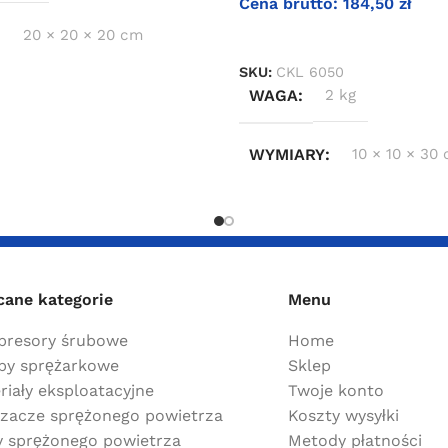
Cena brutto:
184,50
zł
20 × 20 × 20 cm
DODAJ DO KOSZYKA
SKU:
CKL 6050
WAGA
2 kg
WYMIARY
10 × 10 × 30
cane kategorie
Menu
resory śrubowe
Home
y sprężarkowe
Sklep
riały eksploatacyjne
Twoje konto
zacze sprężonego powietrza
Koszty wysyłki
ry sprężonego powietrza
Metody płatności