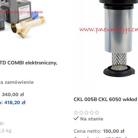
 COMBI elektroniczny,
ust kondensatu
na zamówienie
:
340,00
zł
CKL 005B CKL 6050 wkład 
o:
418,20
zł
cyklonowego
KOSZYKA
Na stanie
BI
1,5 kg
Cena netto:
150,00
zł