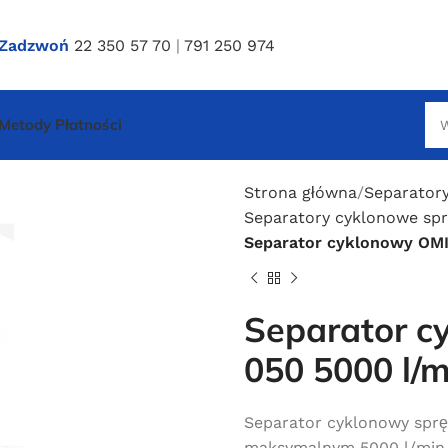
Zadzwoń
22 350 57 70
|
791 250 974
Metody Płatności
Strona główna
Separator
Separatory cyklonowe sp
Separator cyklonowy OMI
Separator c
050 5000 l/m
Separator cyklonowy sprę
maksymalnym 5000 l/min (