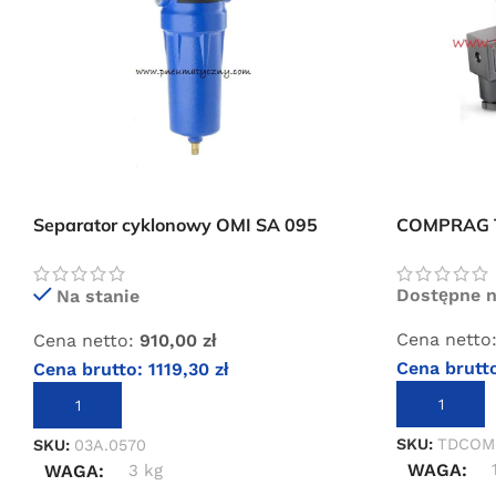
Separator cyklonowy OMI SA 095
COMPRAG TD
9500 l/min
czasowy sp
Dostępne 
Na stanie
Cena netto
Cena netto:
910,00
zł
Cena brutt
Cena brutto:
1119,30
zł
DODAJ DO 
DODAJ DO KOSZYKA
SKU:
TDCOM
SKU:
03A.0570
WAGA
WAGA
3 kg