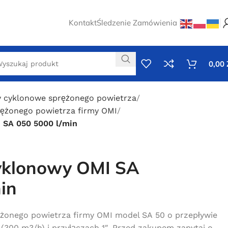
Kontakt
Śledzenie Zamówienia
0,00
y cyklonowe sprężonego powietrza
rężonego powietrza firmy OMI
 SA 050 5000 l/min
yklonowy OMI SA
in
żonego powietrza firmy OMI model SA 50 o przepływie
300 m3/h) i przyłączach 1″. Przed zakupem zapytaj o