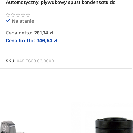
Przejdź do sklepu
Automatyczny, pływakowy spust kondensatu do
filtrów OMI AM 10
Oferta ograniczona czasowo
Na stanie
Cena netto:
281,74
zł
Cena brutto:
346,54
zł
DODAJ DO KOSZYKA
SKU:
045.F603.03.0000