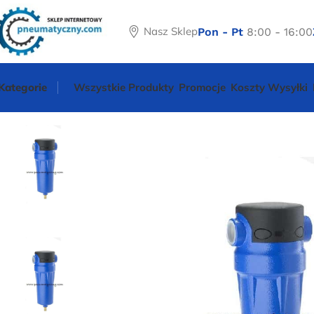
Nasz Sklep
Pon - Pt
8:00 - 16:00
Kategorie
Wszystkie Produkty
Promocje
Koszty Wysyłki