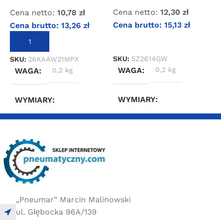
Cena netto:
12,30
zł
Cena netto:
10,78
zł
C
Cena brutto:
15,13
zł
Cena brutto:
13,26
zł
C
DOWIEDZ SIĘ WIĘCEJ
DODAJ DO KOSZYKA
SKU:
SZ2614GW
SKU:
26KAAW21MPX
S
WAGA
0,2 kg
WAGA
0,2 kg
WYMIARY
WYMIARY
3 × 2,4 × 4,4 cm
3 × 2,4 × 6,6 cm
„Pneumar” Marcin Malinowski
ul. Głębocka 96A/139