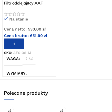
Filtr odolejający AAF
0106-M 3/4″ 2000 l/min
Na stanie
Cena netto:
530,00
zł
Cena brutto:
651,90
zł
DODAJ DO KOSZYKA
SKU:
AF0106-M
WAGA
5 kg
WYMIARY
30 × 20 × 50 cm
Polecane produkty