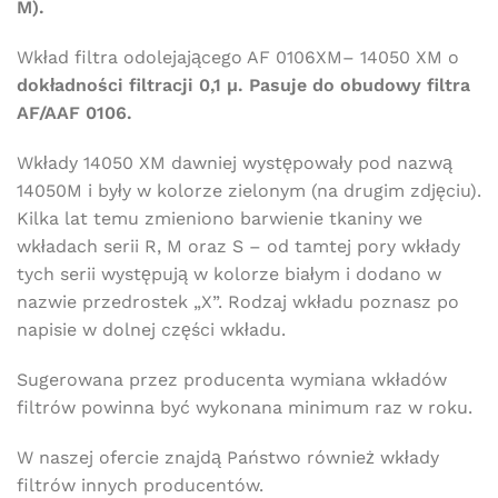
M).
Wkład filtra odolejającego AF 0106XM– 14050 XM o
dokładności filtracji 0,1 µ. Pasuje do obudowy filtra
AF/AAF 0106.
Wkłady 14050 XM dawniej występowały pod nazwą
14050M i były w kolorze zielonym (na drugim zdjęciu).
Kilka lat temu zmieniono barwienie tkaniny we
wkładach serii R, M oraz S – od tamtej pory wkłady
tych serii występują w kolorze białym i dodano w
nazwie przedrostek „X”. Rodzaj wkładu poznasz po
napisie w dolnej części wkładu.
Sugerowana przez producenta wymiana wkładów
filtrów powinna być wykonana minimum raz w roku.
Darmowa dostawa
dla wszystkich zamówień złożonych w sklepie
internetowym o wartości minimum 80,00 zł brutto.
W naszej ofercie znajdą Państwo również wkłady
filtrów innych producentów.