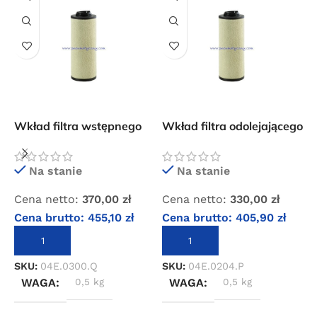
Wkład filtra wstępnego
Wkład filtra odolejającego
W
OMI QF 050
OMI PF 034
d
Na stanie
Na stanie
Cena netto:
370,00
zł
Cena netto:
330,00
zł
C
Cena brutto:
455,10
zł
Cena brutto:
405,90
zł
C
DODAJ DO KOSZYKA
DODAJ DO KOSZYKA
SKU:
04E.0300.Q
SKU:
04E.0204.P
S
WAGA
0,5 kg
WAGA
0,5 kg