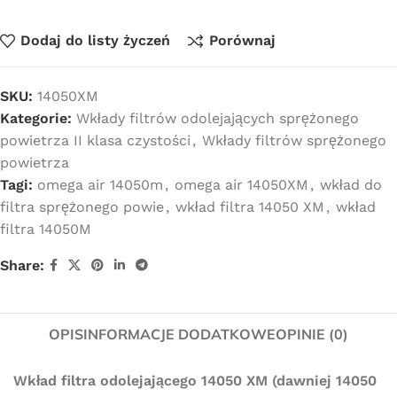
Dodaj do listy życzeń
Porównaj
SKU:
14050XM
Kategorie:
Wkłady filtrów odolejających sprężonego
powietrza II klasa czystości
,
Wkłady filtrów sprężonego
powietrza
Tagi:
omega air 14050m
,
omega air 14050XM
,
wkład do
filtra sprężonego powie
,
wkład filtra 14050 XM
,
wkład
filtra 14050M
Share:
OPIS
INFORMACJE DODATKOWE
OPINIE (0)
Wkład filtra odolejającego 14050 XM (dawniej 14050