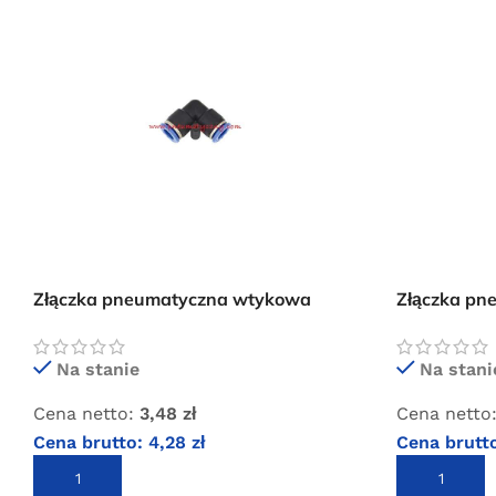
Złączka pneumatyczna wtykowa
Złączka p
kolanko 6×6
kolanko 4×
Na stanie
Na stani
Cena netto:
3,48
zł
Cena netto
Cena brutto:
4,28
zł
Cena brutt
DODAJ DO KOSZYKA
DODAJ DO 