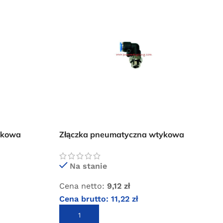
ykowa
Złączka pneumatyczna wtykowa
kolanko 6×1/2″ GZ
Na stanie
Cena netto:
9,12
zł
Cena brutto:
11,22
zł
DODAJ DO KOSZYKA