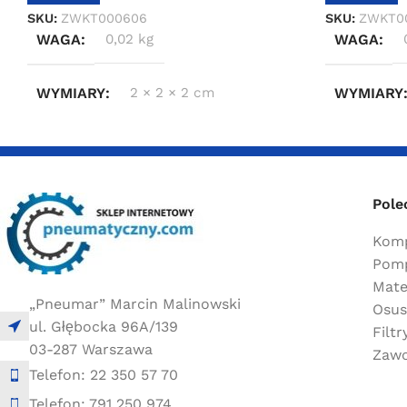
SKU:
ZWKT000606
SKU:
ZWKT0
WAGA
0,02 kg
WAGA
WYMIARY
2 × 2 × 2 cm
WYMIARY
Pole
Komp
Pomp
Mate
„Pneumar” Marcin Malinowski
Osus
ul. Głębocka 96A/139
Filt
03-287 Warszawa
Zawo
Telefon: 22 350 57 70
Telefon: 791 250 974