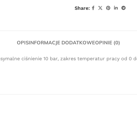
Share:
OPIS
INFORMACJE DODATKOWE
OPINIE (0)
malne ciśnienie 10 bar, zakres temperatur pracy od 0 do
Darmowa
dostawa
dla wszystkich zamówień złożonych w
sklepie internetowym o wartości
minimum 80,00 zł brutto.
Przejdź do sklepu