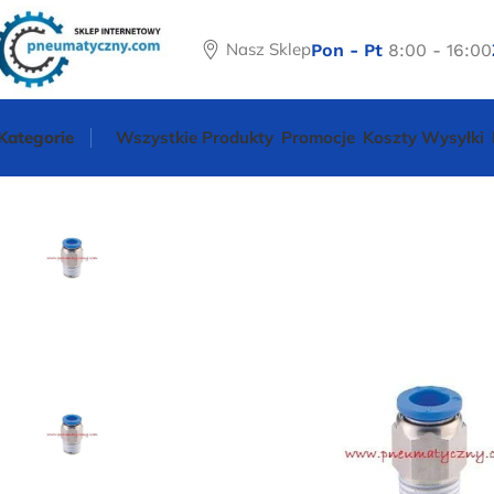
Nasz Sklep
Pon - Pt
8:00 - 16:00
Kategorie
Wszystkie Produkty
Promocje
Koszty Wysyłki