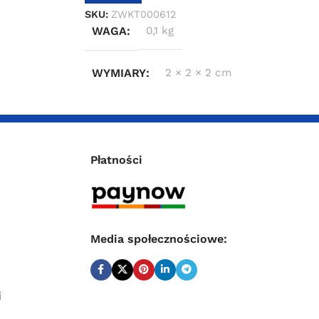
SKU:
ZWKT000612
WAGA
0,1 kg
WYMIARY
2 × 2 × 2 cm
Płatności
Media społecznościowe:
i