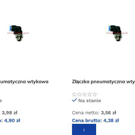
Oferta ograniczona czasowo
neumatyczna wtykowa
Złączka pneumatyczna wt
1/8″ GZ
kolanko 6xM5 GZ
e
Na stanie
:
3,98
zł
Cena netto:
3,56
zł
o:
4,90
zł
Cena brutto:
4,38
zł
KOSZYKA
DODAJ DO KOSZYKA