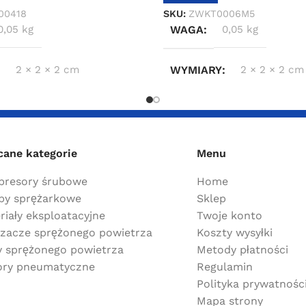
00418
SKU:
ZWKT0006M5
0,05 kg
WAGA
0,05 kg
2 × 2 × 2 cm
WYMIARY
2 × 2 × 2 cm
cane kategorie
Menu
resory śrubowe
Home
y sprężarkowe
Sklep
riały eksploatacyjne
Twoje konto
zacze sprężonego powietrza
Koszty wysyłki
ry sprężonego powietrza
Metody płatności
ry pneumatyczne
Regulamin
Polityka prywatnośc
Mapa strony