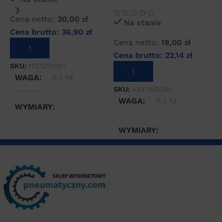
5
zaworowa
k
Cena netto:
30,00
zł
Na stanie
Cena brutto:
36,90
zł
C
Cena netto:
18,00
zł
DODAJ DO KOSZYKA
C
Cena brutto:
22,14
zł
SKU:
1127210061
DODAJ DO KOSZYKA
WAGA
0,2 kg
S
SKU:
42311600BL
WAGA
0,3 kg
WYMIARY
WYMIARY
5 × 5 × 5 cm
5 × 10 × 15 cm