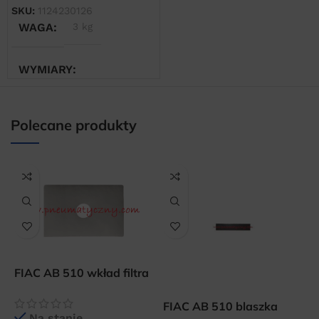
SKU:
1124230126
WAGA
3 kg
WYMIARY
20 × 20 × 20 cm
Polecane produkty
FIAC AB 510 wkład filtra
powietrza
F
FIAC AB 510 blaszka
Na stanie