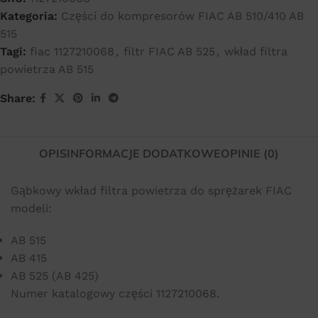
Kategoria:
Części do kompresorów FIAC AB 510/410 AB
515
Tagi:
fiac 1127210068
,
filtr FIAC AB 525
,
wkład filtra
powietrza AB 515
Share:
OPIS
INFORMACJE DODATKOWE
OPINIE (0)
Gąbkowy wkład filtra powietrza do sprężarek FIAC
modeli:
AB 515
AB 415
AB 525 (AB 425)
Numer katalogowy części 1127210068.