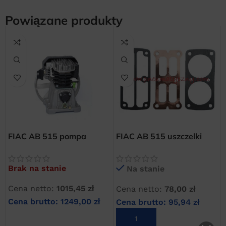
Powiązane produkty
FIAC AB 515 pompa
FIAC AB 515 uszczelki
sprężarkowa dwutłokowa
płyty zaworowej
kompresora
Brak na stanie
Na stanie
Cena netto:
1015,45
zł
Cena netto:
78,00
zł
Cena brutto:
1249,00
zł
Cena brutto:
95,94
zł
DOWIEDZ SIĘ WIĘCEJ
DODAJ DO KOSZYKA