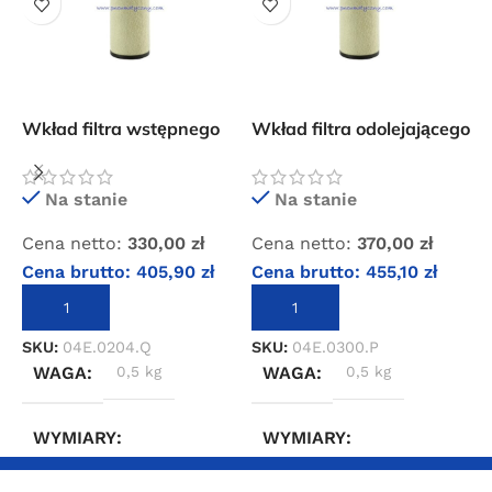
Wkład filtra wstępnego
Wkład filtra odolejającego
W
OMI QF 034
OMI PF 050
O
B
Na stanie
Na stanie
C
Cena netto:
330,00
zł
Cena netto:
370,00
zł
C
Cena brutto:
405,90
zł
Cena brutto:
455,10
zł
DODAJ DO KOSZYKA
DODAJ DO KOSZYKA
S
SKU:
04E.0204.Q
SKU:
04E.0300.P
WAGA
0,5 kg
WAGA
0,5 kg
WYMIARY
WYMIARY