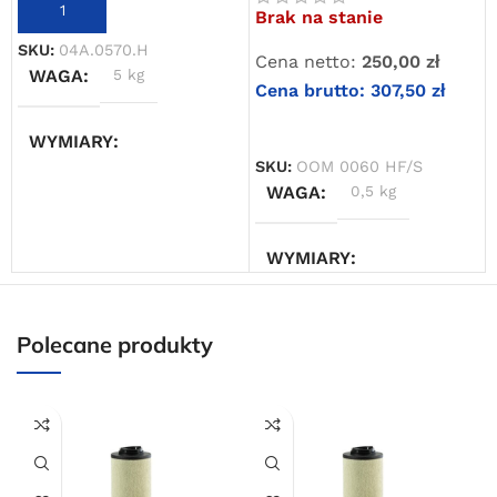
DODAJ DO KOSZYKA
Brak na stanie
Oferta ograniczona czasowo
SKU:
04A.0570.H
Cena netto:
250,00
zł
WAGA
5 kg
Powered by Convert Plus
Cena brutto:
307,50
zł
DOWIEDZ SIĘ WIĘCEJ
WYMIARY
SKU:
OOM 0060 HF/S
WAGA
0,5 kg
20 × 20 × 40 cm
WYMIARY
10 × 10 × 30 cm
Polecane produkty