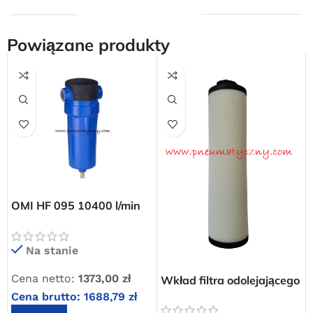
Powiązane produkty
OMI HF 095 10400 l/min
filtr odolejający dokładny
sprężonego powietrza
Darmowa dostawa
Na stanie
dla wszystkich zamówień złożonych w sklepie
internetowym o wartości minimum 80,00 zł brutto.
Cena netto:
1373,00
zł
Wkład filtra odolejającego
Przejdź do sklepu
dokładnego OMI HF 095 –
Cena brutto:
1688,79
zł
zamiennik