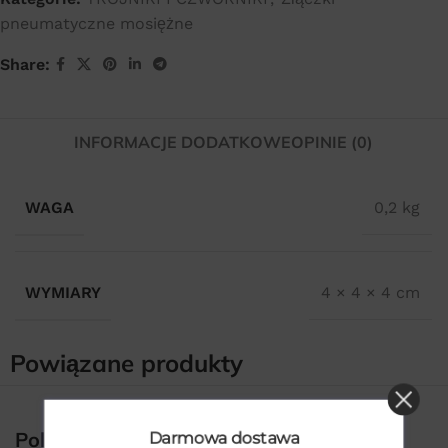
pneumatyczne mosiężne
Share:
INFORMACJE DODATKOWE
OPINIE (0)
WAGA
0,2 kg
WYMIARY
4 × 4 × 4 cm
Powiązane produkty
Darmowa dostawa
Polecane produkty