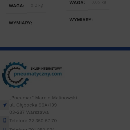
WAGA
0,05 kg
WAGA
0,2 kg
WYMIARY
WYMIARY
2 × 2 × 4 cm
3 × 2,4 × 6,6 cm
„Pneumar” Marcin Malinowski
ul. Głębocka 96A/139
03-287 Warszawa
Telefon: 22 350 57 70
Telefon: 791 250 974