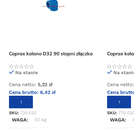
Coprax kolano D32 90 stopni złączka
Coprax kola
instalacji pneumatycznej
instalacji 
Na stanie
Na stani
Cena netto:
5,22
zł
Cena netto
Cena brutto:
6,42
zł
Cena brutt
DODAJ DO KOSZYKA
DODAJ DO 
SKU:
720.032
SKU:
770.02
WAGA
0,1 kg
WAGA