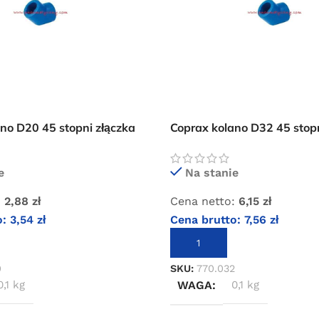
no D20 45 stopni złączka
Coprax kolano D32 45 stopn
pneumatycznej
instalacji pneumatycznej
e
Na stanie
:
2,88
zł
Cena netto:
6,15
zł
o:
3,54
zł
Cena brutto:
7,56
zł
KOSZYKA
DODAJ DO KOSZYKA
0
SKU:
770.032
0,1 kg
WAGA
0,1 kg