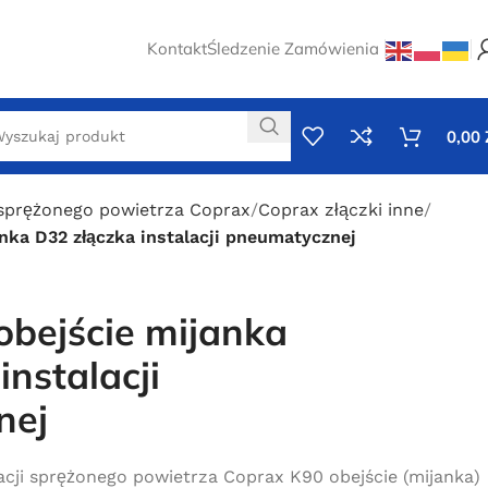
Kontakt
Śledzenie Zamówienia
0,00
 sprężonego powietrza Coprax
Coprax złączki inne
nka D32 złączka instalacji pneumatycznej
obejście mijanka
instalacji
nej
acji sprężonego powietrza Coprax K90 obejście (mijanka)