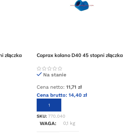
i złączka
Coprax kolano D40 45 stopni złączka
instalacji pneumatycznej
Na stanie
Cena netto:
11,71
zł
Cena brutto:
14,40
zł
DODAJ DO KOSZYKA
SKU:
770.040
WAGA
0,1 kg