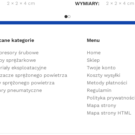
2 × 2 × 4 cm
WYMIARY
2 × 2 × 4 cm
cane kategorie
Menu
resory śrubowe
Home
y sprężarkowe
Sklep
riały eksploatacyjne
Twoje konto
zacze sprężonego powietrza
Koszty wysyłki
ry sprężonego powietrza
Metody płatności
ry pneumatyczne
Regulamin
Polityka prywatnośc
Mapa strony
Mapa strony HTML