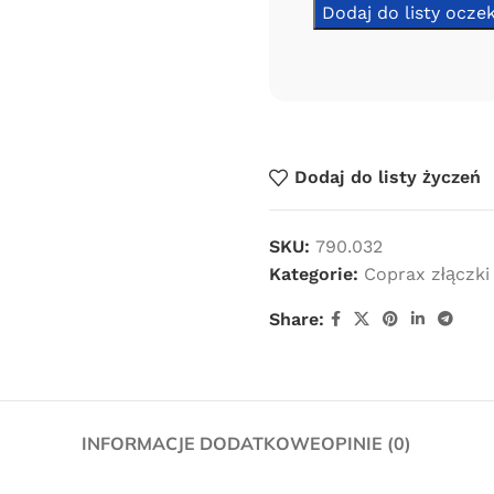
Dodaj do listy życzeń
SKU:
790.032
Kategorie:
Coprax złączki
Share:
Darmowa
INFORMACJE DODATKOWE
OPINIE (0)
dostawa