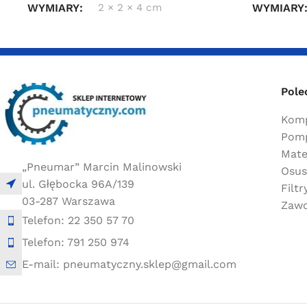
WYMIARY
2 × 2 × 4 cm
WYMIARY
Pole
Komp
Pomp
Mate
„Pneumar” Marcin Malinowski
Osus
ul. Głębocka 96A/139
Filt
03-287 Warszawa
Zawo
Telefon: 22 350 57 70
Telefon: 791 250 974
E-mail: pneumatyczny.sklep@gmail.com