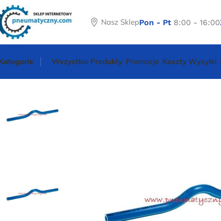
Nasz Sklep
Pon - Pt
8:00 - 16:00
Kategorie
Wszystkie Produkty
Promocje
Koszty Wysyłki