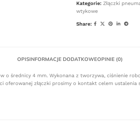
Kategorie:
Złączki pneuma
wtykowe
Share:
OPIS
INFORMACJE DODATKOWE
OPINIE (0)
Darmowa
o średnicy 4 mm. Wykonana z tworzywa, ciśnienie robocz
i oferowanej złączki prosimy o kontakt celem ustalenia s
dostawa
dla wszystkich zamówień złożonych w
sklepie internetowym o wartości
minimum 80,00 zł brutto.