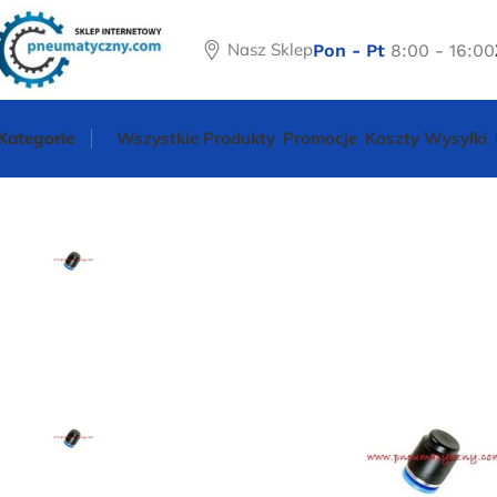
Nasz Sklep
Pon - Pt
8:00 - 16:00
Kategorie
Wszystkie Produkty
Promocje
Koszty Wysyłki