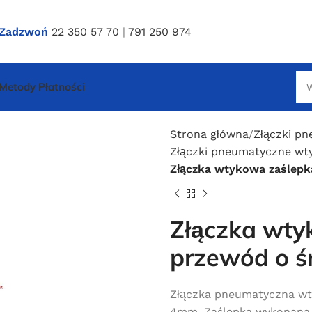
Zadzwoń
22 350 57 70
|
791 250 974
Metody Płatności
Strona główna
Złączki p
Złączki pneumatyczne wty
Złączka wtykowa zaślepk
Złączka wty
przewód o ś
Złączka pneumatyczna wt
4mm. Zaślepka wykonana 