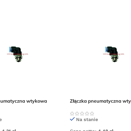
Przejdź do sklepu
Oferta ograniczona czasowo
neumatyczna wtykowa
Złączka pneumatyczna wt
1/4″ GZ
kolanko 8×1/4″ GZ
e
Na stanie