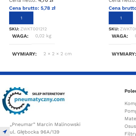
Cena netto:
4,70
zł
Cena netto
Cena brutto:
5,78
zł
Cena brutt
DODAJ DO KOSZYKA
DODAJ DO 
SKU:
ZWKT001212
SKU:
ZWKT0
WAGA
0,02 kg
WAGA
WYMIARY
2 × 2 × 2 cm
WYMIARY
Pole
Komp
Pomp
Mate
„Pneumar” Marcin Malinowski
Osus
ul. Głębocka 96A/139
Filt