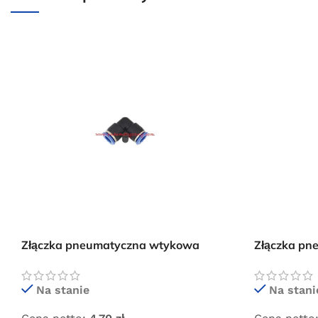
Złączka pneumatyczna wtykowa
Złączka p
kolanko 12×12
kolanko 4×
Na stanie
Na stani