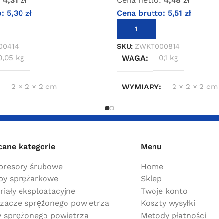
:
4,31
zł
Cena netto:
4,48
zł
o:
5,30
zł
Cena brutto:
5,51
zł
KOSZYKA
DODAJ DO KOSZYKA
00414
SKU:
ZWKT000814
0,05 kg
WAGA
0,1 kg
2 × 2 × 2 cm
WYMIARY
2 × 2 × 2 cm
cane kategorie
Menu
resory śrubowe
Home
y sprężarkowe
Sklep
riały eksploatacyjne
Twoje konto
zacze sprężonego powietrza
Koszty wysyłki
ry sprężonego powietrza
Metody płatności