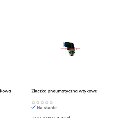
ykowa
Złączka pneumatyczna wtykowa
kolanko 8×3/8″ GZ
Na stanie