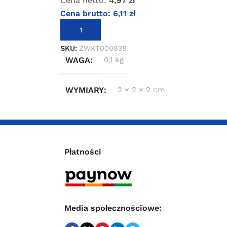
Cena netto:
4,97
zł
Cena brutto:
6,11
zł
DODAJ DO KOSZYKA
SKU:
ZWKT000838
WAGA
0,1 kg
WYMIARY
2 × 2 × 2 cm
Płatności
Media społecznościowe: