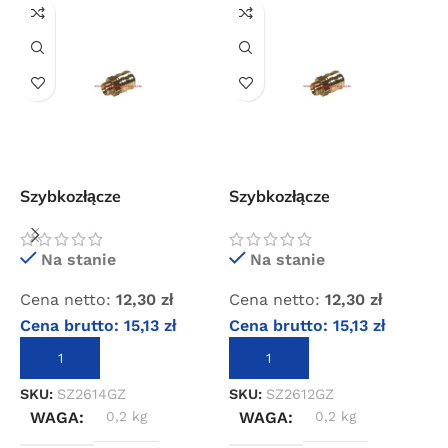
Szybkozłącze
Szybkozłącze
S
standardowe z gwintem
standardowe z gwintem
2
zewnętrznym 1/4″
zewnętrznym 1/2″
z
Na stanie
Na stanie
Cena netto:
12,30
zł
Cena netto:
12,30
zł
C
Cena brutto:
15,13
zł
Cena brutto:
15,13
zł
C
DODAJ DO KOSZYKA
DODAJ DO KOSZYKA
SKU:
SZ2614GZ
SKU:
SZ2612GZ
S
WAGA
0,2 kg
WAGA
0,2 kg