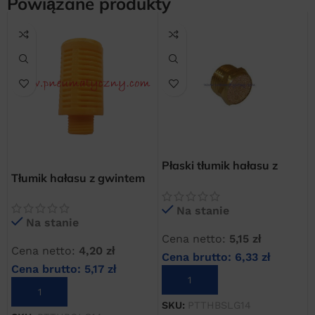
Powiązane produkty
Płaski tłumik hałasu z
Tłumik hałasu z gwintem
gwintem zewnętrznym
1/4″ GZ polietylenowy
1/4″
Na stanie
Na stanie
Cena netto:
5,15
zł
Cena netto:
4,20
zł
Cena brutto:
6,33
zł
Cena brutto:
5,17
zł
DODAJ DO KOSZYKA
DODAJ DO KOSZYKA
SKU:
PTTHBSLG14