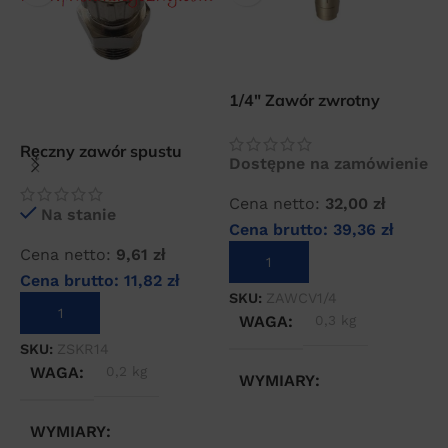
1/4″ Zawór zwrotny
Z
prosty pneumatyczny CV-
m
08 1/4″
Ręczny zawór spustu
Dostępne na zamówienie
kondensatu 1/4″
Cena netto:
32,00
zł
C
Na stanie
Cena brutto:
39,36
zł
C
Cena netto:
9,61
zł
DODAJ DO KOSZYKA
Cena brutto:
11,82
zł
SKU:
ZAWCV1/4
S
DODAJ DO KOSZYKA
WAGA
0,3 kg
SKU:
ZSKR14
WAGA
0,2 kg
WYMIARY
WYMIARY
10 × 10 × 10 cm