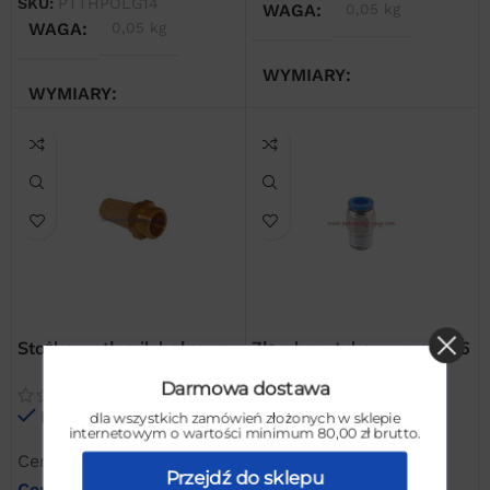
SKU:
PTTHPOLG14
WAGA
0,05 kg
WAGA
0,05 kg
WYMIARY
WYMIARY
3 × 3 × 3 cm
3 × 3 × 3 cm
Stożkowy tłumik hałasu z
Złączka wtykowa prosta 6
gwintem zewnętrznym
x 1/4″ GZ
Darmowa dostawa
1/4″
Na stanie
Na stanie
dla wszystkich zamówień złożonych w sklepie
internetowym o wartości minimum 80,00 zł brutto.
Cena netto:
6,00
zł
Cena netto:
3,32
zł
Przejdź do sklepu
Cena brutto:
7,38
zł
Cena brutto:
4,08
zł