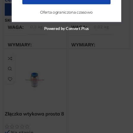
DODAJ DO KOSZYKA
DODAJ DO KOSZYKA
Oferta ograniczona czasowo
SKU:
STTHBSLG14
SKU:
ZWPT00614
WAGA
0,3 kg
WAGA
0,02 kg
Powered by Convert Plus
WYMIARY
WYMIARY
10 × 5 × 5 cm
2 × 2 × 2 cm
Złączka wtykowa prosta 8
x 1/4″ GZ
Na stanie