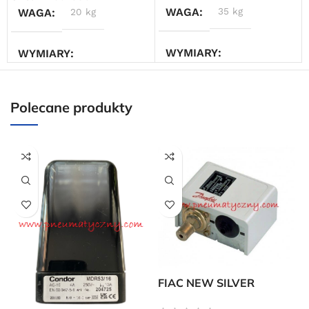
WAGA
35 kg
WAGA
20 kg
Powered by Convert Plus
WYMIARY
WYMIARY
35 × 30 × 40 cm
35 × 30 × 40 cm
Polecane produkty
FIAC NEW SILVER
P
presostat do
s