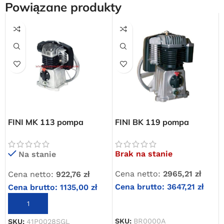
Powiązane produkty
FINI MK 113 pompa
FINI BK 119 pompa
dwutłokowa sprężarkowa
dwutłokowa sprężarkowa
+ olej
Darmowa dostawa
Brak na stanie
Na stanie
dla wszystkich zamówień złożonych w sklepie
internetowym o wartości minimum 80,00 zł brutto.
Cena netto:
2965,21
zł
Cena netto:
922,76
zł
Cena brutto:
3647,21
zł
Cena brutto:
1135,00
zł
Przejdź do sklepu
DOWIEDZ SIĘ WIĘCEJ
DODAJ DO KOSZYKA
Oferta ograniczona czasowo
SKU:
BR0000A
SKU:
41P0028SGL