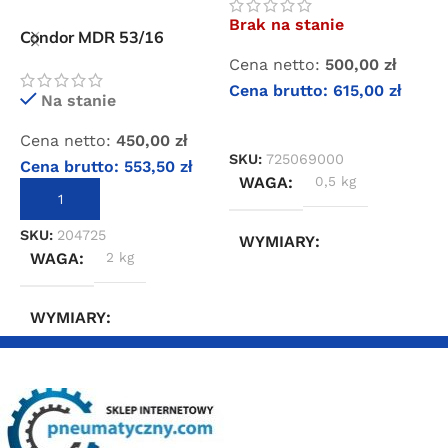
kompresorów śrubowych
Brak na stanie
Condor MDR 53/16
presostat do
Cena netto:
500,00
zł
C
kompresorów śrubowych
Cena brutto:
615,00
zł
C
Na stanie
DOWIEDZ SIĘ WIĘCEJ
Cena netto:
450,00
zł
SKU:
725069000
S
Cena brutto:
553,50
zł
WAGA
0,5 kg
DODAJ DO KOSZYKA
SKU:
204725
WYMIARY
WAGA
2 kg
20 × 20 × 20 cm
WYMIARY
20 × 20 × 20 cm