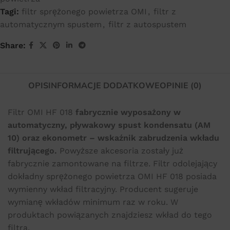
Tagi:
filtr sprężonego powietrza OMI
,
filtr z
automatycznym spustem
,
filtr z autospustem
Share:
OPIS
INFORMACJE DODATKOWE
OPINIE (0)
Filtr OMI HF 018
fabrycznie wyposażony w
automatyczny, pływakowy spust kondensatu (AM
10) oraz ekonometr – wskaźnik zabrudzenia wkładu
filtrującego.
Powyższe akcesoria zostały już
fabrycznie zamontowane na filtrze. Filtr odolejający
dokładny sprężonego powietrza OMI HF 018 posiada
wymienny wkład filtracyjny. Producent sugeruje
wymianę wkładów minimum raz w roku. W
produktach powiązanych znajdziesz wkład do tego
filtra.