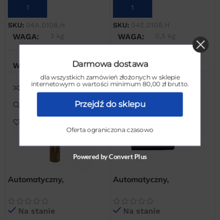
DODAJ DO KOSZYKA
DODAJ DO KOSZYKA
SKU:
04A.0108.H
SKU:
04E.0108.H
WAGA
3 kg
WAGA
0,5 kg
Darmowa dostawa
WYMIARY
WYMIARY
dla wszystkich zamówień złożonych w sklepie
internetowym o wartości minimum 80,00 zł brutto.
20 × 20 × 40 cm
10 × 10 × 30 cm
Przejdź do sklepu
Oferta ograniczona czasowo
Powered by Convert Plus
Automatyczny,
Automatyczny,
pływakowy spust
elektroniczny spust
kondensatu do filtrów
kondensatu TD 16M
Na stanie
Na stanie
OMI AM 10