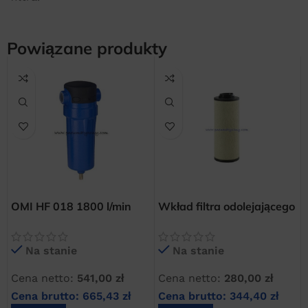
Powiązane produkty
OMI HF 018 1800 l/min
Wkład filtra odolejającego
filtr odolejający dokładny
dokładnego OMI HF 018
sprężonego powietrza
Na stanie
Na stanie
Cena netto:
541,00
zł
Cena netto:
280,00
zł
Cena brutto:
665,43
zł
Cena brutto:
344,40
zł