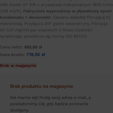
OMI model HF 018 o przepływie maksymalnym 1800 l/min
(108 m3/h).
Fabrycznie wyposażony w pływakowy spust
kondensatu + ekonometr.
Zawiera wkładkę filtrującą 0,1
mikronową. Przyłącza 3/4″ gwint wewnętrzny. Filtracja
do 0,01 mg/m3 par olejowych (I klasa czystości
sprężonego powietrza wg normy ISO 8573.1).
Cena netto:
585,00
zł
719,55
zł
Cena brutto:
Brak w magazynie
Brak produktu na magazynie
Nie martw się! Podaj swój adres e-mail, a
powiadomimy Cię, gdy będzie ponownie
dostępny.