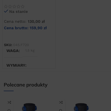
zabrudzenia wkładu
filtrującego
Na stanie
Cena netto:
130,00
zł
Cena brutto:
159,90
zł
DODAJ DO KOSZYKA
SKU:
045.F720
WAGA
1,5 kg
WYMIARY
20 × 20 × 20 cm
Polecane produkty