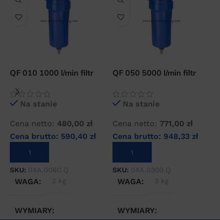
QF 010 1000 l/min filtr
QF 050 5000 l/min filtr
O
wstępny sprężonego
wstępny sprężonego
o
powietrza
powietrza
s
Na stanie
Na stanie
Cena netto:
480,00
zł
Cena netto:
771,00
zł
C
Cena brutto:
590,40
zł
Cena brutto:
948,33
zł
C
DODAJ DO KOSZYKA
DODAJ DO KOSZYKA
SKU:
04A.0060.Q
SKU:
04A.0300.Q
S
WAGA
2 kg
WAGA
3 kg
WYMIARY
WYMIARY