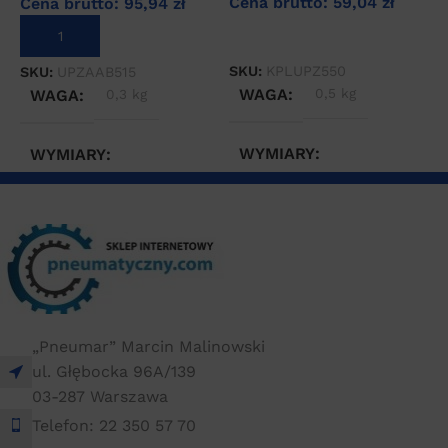
Cena brutto:
59,04
zł
Cena brutto:
95,94
zł
C
DOWIEDZ SIĘ WIĘCEJ
DODAJ DO KOSZYKA
SKU:
KPLUPZ550
SKU:
UPZAAB515
S
WAGA
0,5 kg
WAGA
0,3 kg
WYMIARY
WYMIARY
5 × 5 × 20 cm
15 × 30 × 30 cm
„Pneumar” Marcin Malinowski
ul. Głębocka 96A/139
03-287 Warszawa
Telefon: 22 350 57 70