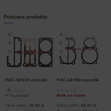
15 × 30 × 30 cm
Polecane produkty
FIAC AB 515 uszczelki
FIAC AB 550 uszczelki
F
płyty zaworowej
płyty zaworowej sprężarki
6
kompresora
z
Brak na stanie
Na stanie
Cena netto:
48,00
zł
Cena netto:
78,00
zł
C