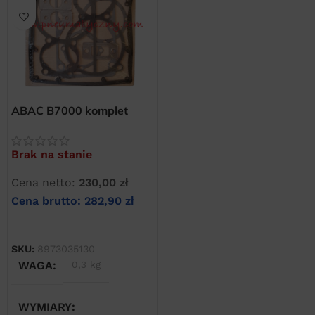
ABAC B7000 komplet
uszczelek sprężarki
Brak na stanie
Cena netto:
230,00
zł
Cena brutto:
282,90
zł
DOWIEDZ SIĘ WIĘCEJ
SKU:
8973035130
WAGA
0,3 kg
WYMIARY